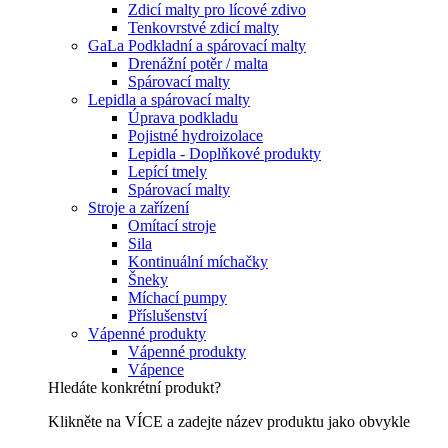
Zdicí malty pro lícové zdivo
Tenkovrstvé zdicí malty
GaLa Podkladní a spárovací malty
Drenážní potěr / malta
Spárovací malty
Lepidla a spárovací malty
Úprava podkladu
Pojistné hydroizolace
Lepidla - Doplňkové produkty
Lepící tmely
Spárovací malty
Stroje a zařízení
Omítací stroje
Sila
Kontinuální míchačky
Šneky
Míchací pumpy
Příslušenství
Vápenné produkty
Vápenné produkty
Vápence
Hledáte konkrétní produkt?
Klikněte na VÍCE a zadejte název produktu jako obvykle