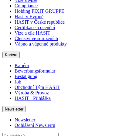
Vize a Mise
Compliance
Holding FIXIT GRUPPE
Hasit v Evropě
HASIT v České republice
Certifikace a ocenění
Vize a cíle HASIT
Členství ve sdruženích
Vápno a vápenné produkty
Kariéra
Kariéra
Bewerbungsformular
Bestätigung
Job
Obchodní Tým HASIT
Výroba & Provoz
HASIT - Přihláška
Newsletter
Newsletter
Odhlášení Newslerru