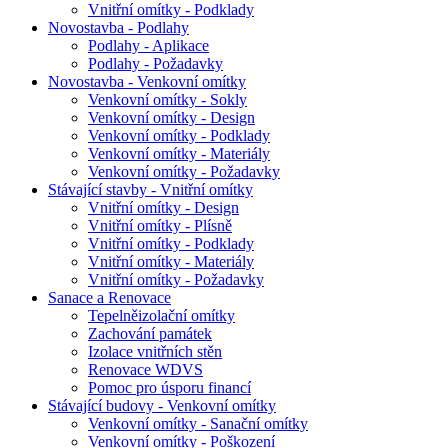
Vnitřní omítky - Podklady
Novostavba - Podlahy
Podlahy - Aplikace
Podlahy - Požadavky
Novostavba - Venkovní omítky
Venkovní omítky - Sokly
Venkovní omítky - Design
Venkovní omítky - Podklady
Venkovní omítky - Materiály
Venkovní omítky - Požadavky
Stávající stavby - Vnitřní omítky
Vnitřní omítky - Design
Vnitřní omítky - Plísně
Vnitřní omítky - Podklady
Vnitřní omítky - Materiály
Vnitřní omítky - Požadavky
Sanace a Renovace
Tepelněizolační omítky
Zachování památek
Izolace vnitřních stěn
Renovace WDVS
Pomoc pro úsporu financí
Stávající budovy - Venkovní omítky
Venkovní omítky - Sanační omítky
Venkovní omítky - Poškození