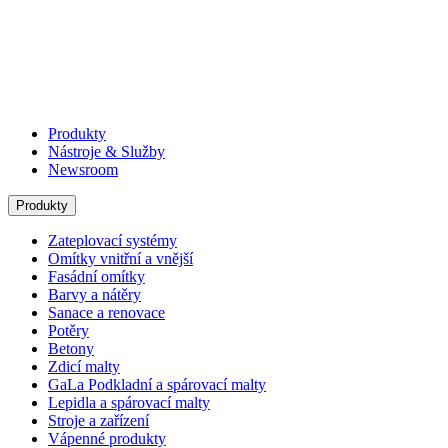
Produkty
Nástroje & Služby
Newsroom
Produkty
Zateplovací systémy
Omítky vnitřní a vnější
Fasádní omítky
Barvy a nátěry
Sanace a renovace
Potěry
Betony
Zdicí malty
GaLa Podkladní a spárovací malty
Lepidla a spárovací malty
Stroje a zařízení
Vápenné produkty