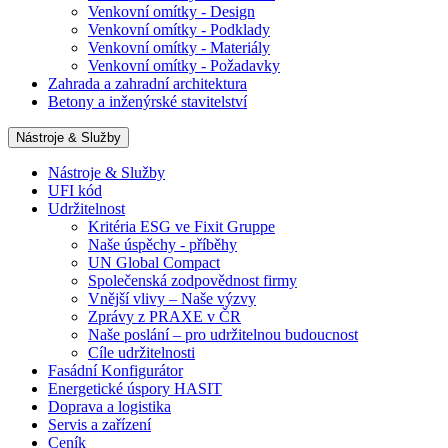
Venkovní omítky - Design
Venkovní omítky - Podklady
Venkovní omítky - Materiály
Venkovní omítky - Požadavky
Zahrada a zahradní architektura
Betony a inženýrské stavitelství
Nástroje & Služby
Nástroje & Služby
UFI kód
Udržitelnost
Kritéria ESG ve Fixit Gruppe
Naše úspěchy - příběhy
UN Global Compact
Společenská zodpovědnost firmy
Vnější vlivy – Naše výzvy
Zprávy z PRAXE v ČR
Naše poslání – pro udržitelnou budoucnost
Cíle udržitelnosti
Fasádní Konfigurátor
Energetické úspory HASIT
Doprava a logistika
Servis a zařízení
Ceník