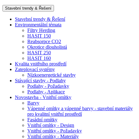
Stavební trendy & Řešení
Stavební trendy & Řešení
Environmentální témata
Filtry Herding
HASIT 150
Reabsorpce CO2
Okrotice dlouholistá
HASIT 250
HASIT 160
Kvalita vnitřního prostředí
Zateplovací systémy
Nízkoenergetické stavby
Stávající stavby - Podlahy
Podlahy - Požadavky
Podlahy - Aplikace
Novostavba - Vnitřní omítky
Barvy
Vápenné omítky a vápenné barvy - stavební materiály
pro kvalitní vnitřní prostředí
Fasádní omítky
Vnitřní omítky - Design
Vnitřní omítky - Požadavky
Vnitřní omítky - Materiály