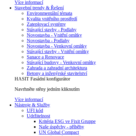
Více informací
Stavební trendy & Řešení
Environmentální témata
Kvalita vnitřního prostředí
Zateplovací systémy
Stávající stavby - Podlahy
Novostavba - Vnitřní omítky
Novostavba - Podlahy
Novostavba - Venkovní omítky
Stávající stavby - Vnitřní omítky
Sanace a Renovace
Stávající budovy - Venkovní omítky
Zahrada a zahradní architektura
Betony a inženýrské stavitelství
HASIT Fasádní konfigurátor
Navrhněte stěny jedním kliknutím
Více informací
Nástroje & Služby
UFI kód
Udržitelnost
Kritéria ESG ve Fixit Gruppe
Naše úspěchy - příběhy
UN Global Compact