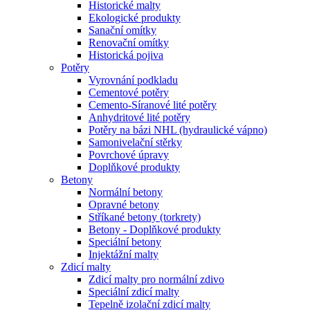
Historické malty
Ekologické produkty
Sanační omítky
Renovační omítky
Historická pojiva
Potěry
Vyrovnání podkladu
Cementové potěry
Cemento-Síranové lité potěry
Anhydritové lité potěry
Potěry na bázi NHL (hydraulické vápno)
Samonivelační stěrky
Povrchové úpravy
Doplňkové produkty
Betony
Normální betony
Opravné betony
Stříkané betony (torkrety)
Betony - Doplňkové produkty
Speciální betony
Injektážní malty
Zdicí malty
Zdicí malty pro normální zdivo
Speciální zdicí malty
Tepelně izolační zdicí malty