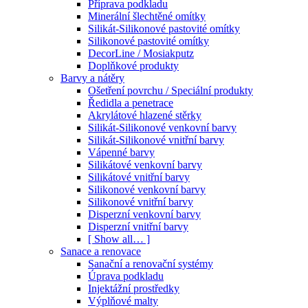
Příprava podkladu
Minerální šlechtěné omítky
Silikát-Silikonové pastovité omítky
Silikonové pastovité omítky
DecorLine / Mosiakputz
Doplňkové produkty
Barvy a nátěry
Ošetření povrchu / Speciální produkty
Ředidla a penetrace
Akrylátové hlazené stěrky
Silikát-Silikonové venkovní barvy
Silikát-Silikonové vnitřní barvy
Vápenné barvy
Silikátové venkovní barvy
Silikátové vnitřní barvy
Silikonové venkovní barvy
Silikonové vnitřní barvy
Disperzní venkovní barvy
Disperzní vnitřní barvy
[ Show all… ]
Sanace a renovace
Sanační a renovační systémy
Úprava podkladu
Injektážní prostředky
Výplňové malty