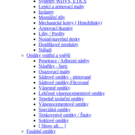
Systémy WDVS, ETICS
Lepící a armovací malty
Izolanty
Montážní díly
Mechanické kotvy ( Hmoždinky)
Armovací tkaniny
Lišty / Profily
Nosné/stavební desky
Doplňkové produkty
Nářadí
Omítky vnitřní a vnější
Penetrace / Adhezní nátěry
Nástřiky - špric
Osazovací malty
Sádrové omítky - gletované
Sádrové omítky-Filcované
Vápenné omítky
Lehčené vápenocementové omítky
Tepelně izolační omítky
Vápenocementové omítky
Speciální omítky
Tenkovrstvé omítky / Štuky
Soklové omítky
[ Show all… ]
Fasádní omítky