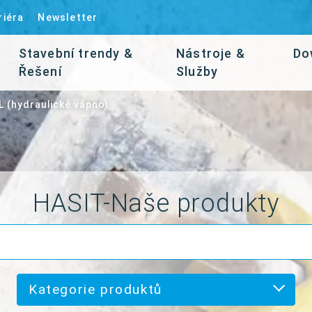
riéra
Newsletter
Stavební trendy &
Nástroje &
Do
Řešení
Služby
L (hydraulické vápno)
HASIT-Naše produkty
Kategorie produktů