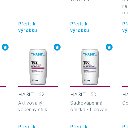
ne
om
Přejít k
Přejít k
Př
výrobku
výrobku
vý
HASIT 162
HASIT 150
H
Aktivovaný
Sádrovápenná
Oc
vápenný štuk
omítka - filcování
Přejít k
Přejít k
Př