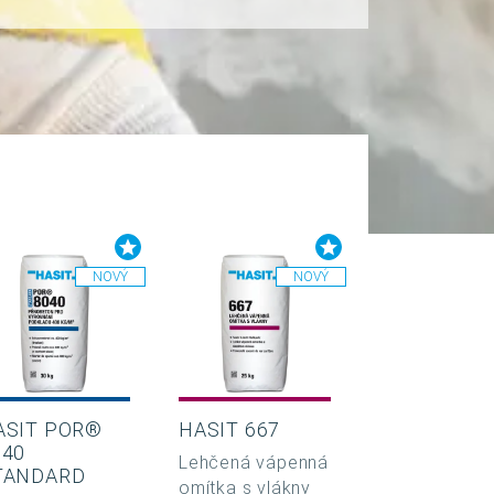
NOVÝ
NOVÝ
ASIT POR®
HASIT 667
040
Lehčená vápenná
TANDARD
omítka s vlákny