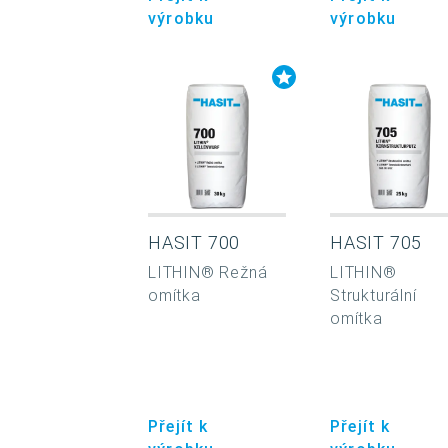
výrobku
výrobku
HASIT 700
HASIT 705
LITHIN® Režná
LITHIN®
omítka
Strukturální
omítka
Přejít k
Přejít k