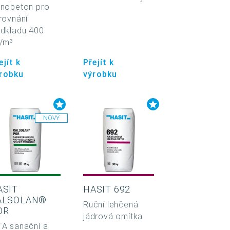
nobeton pro
rovnání
dkladu 400
/m³
ejít k
Přejít k
robku
výrobku
NOVÝ
ASIT
HASIT 692
ALSOLAN®
Ruční lehčená
OR
jádrová omítka
A sanační a