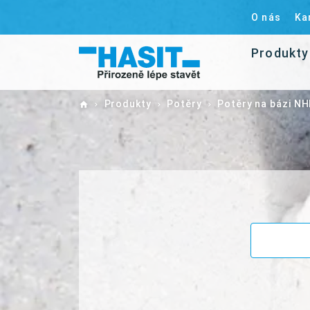
O nás
Ka
Produkty
Home
Produkty
Potěry
Potěry na bázi NH