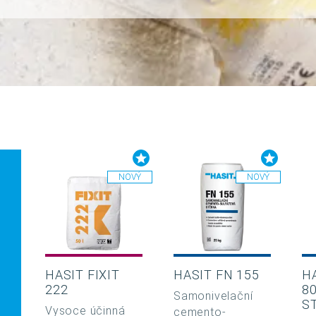
NOVÝ
NOVÝ
HASIT FIXIT
HASIT FN 155
H
222
8
Samonivelační
S
Vysoce účinná
cemento-