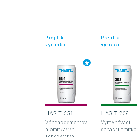
Přejít k
Přejít k
výrobku
výrobku
HASIT 651
HASIT 208
Vápenocementov
Vyrovnávací
á omítka\r\n
sanační omítka
Tenkovrstvá