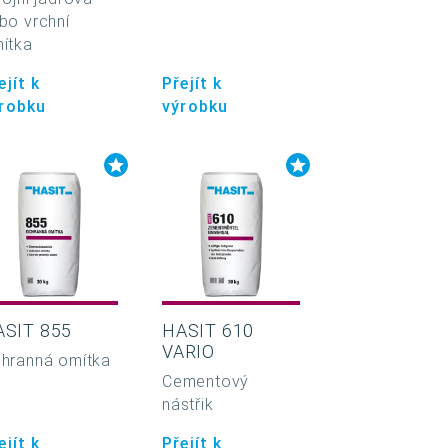
bo vrchní
ítka
ejít k
Přejít k
robku
výrobku
ASIT 855
HASIT 610
VARIO
hranná omítka
Cementový
nástřik
ejít k
Přejít k