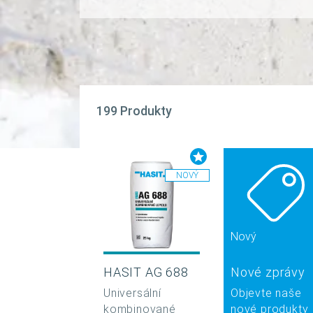
199 Produkty
NOVÝ
Nový
HASIT AG 688
Nové zprávy
Universální
Objevte naše
kombinované
nové produkty