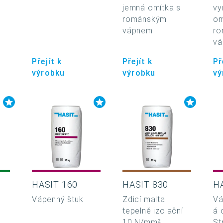
jemná omítka s
vy
románským
om
vápnem
ro
v
Přejít k
Přejít k
Př
výrobku
výrobku
vý
HASIT 160
HASIT 830
H
Vápenný štuk
Zdicí malta
Vá
tepelně izolační
á 
10 N/mm²
St