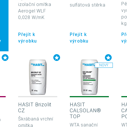
Pě
izolační omítka
sulfátová stěrka
vy
Aerogel WLF
po
0,028 W/mK
kg
Přejít k
Přejít k
Př
y
výrobku
výrobku
vý
NOVÝ
HASIT Brizolit
HASIT
H
CZ
CALSOLAN®
C
TOP
P
Škrábaná vrchní
a
WTA sanační
WT
omítka