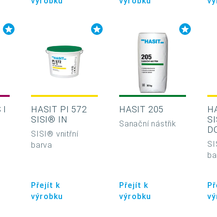
výrobku
výrobku
vý
 I
HASIT PI 572
HASIT 205
H
SISI® IN
S
Sanační nástřik
D
SISI® vnitřní
SI
barva
ba
Přejít k
Přejít k
Př
výrobku
výrobku
vý