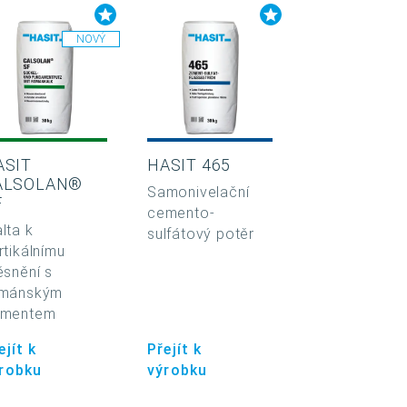
NOVÝ
ASIT
HASIT 465
ALSOLAN®
Samonivelační
F
cemento-
lta k
sulfátový potěr
rtikálnímu
ěsnění s
mánským
ementem
ejít k
Přejít k
robku
výrobku