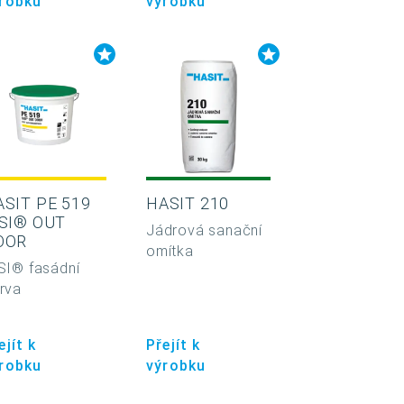
robku
výrobku
ASIT PE 519
HASIT 210
ISI® OUT
Jádrová sanační
OOR
omítka
SI® fasádní
rva
ejít k
Přejít k
robku
výrobku