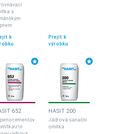
rovnávací
ítka s
mánským
ápnem
ejít k
Přejít k
robku
výrobku
ASIT 652
HASIT 200
penocementov
Jádrová sanační
omítka\r\n
omítka
rojní jádrová