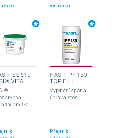
robku
výrobku
SIT SE 510
HASIT PF 130
SI® VITAL
TOP FILL
SI®
Vyplnění spár a
obarvená
úprava stěn
sádní omítka
ejít k
Přejít k