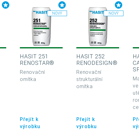
NOVÝ
NOVÝ
HASIT 251
HASIT 252
H
RENOSTAR®
RENODESIGN®
C
S
Renovační
Renovační
Ma
omítka
strukturální
ve
omítka
ut
ro
c
Přejít k
Přejít k
Př
výrobku
výrobku
vý