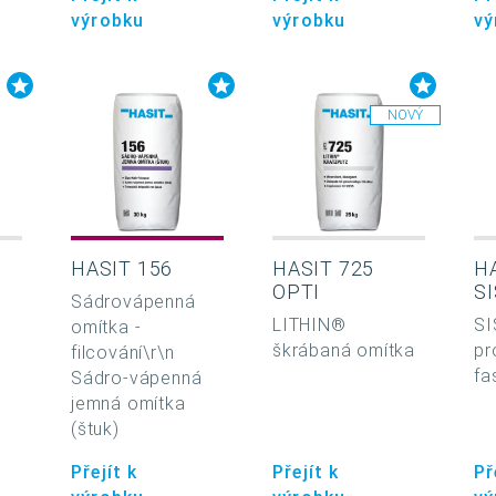
výrobku
výrobku
vý
NOVÝ
HASIT 156
HASIT 725
HA
OPTI
SI
Sádrovápenná
LITHIN®
SI
omítka -
škrábaná omítka
pr
filcování\r\n
fa
Sádro-vápenná
jemná omítka
(štuk)
Přejít k
Přejít k
Př