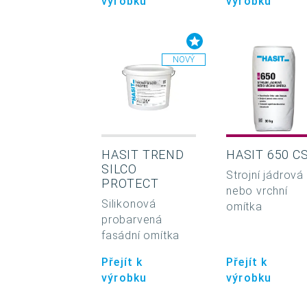
výrobku
výrobku
NOVÝ
HASIT TREND
HASIT 650 CS
SILCO
Strojní jádrová
PROTECT
nebo vrchní
Silikonová
omítka
probarvená
fasádní omítka
Přejít k
Přejít k
výrobku
výrobku