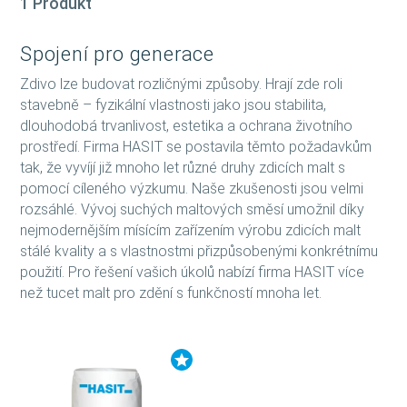
1 Produkt
Spojení pro generace
Zdivo lze budovat rozličnými způsoby. Hrají zde roli
stavebně – fyzikální vlastnosti jako jsou stabilita,
dlouhodobá trvanlivost, estetika a ochrana životního
prostředí. Firma HASIT se postavila těmto požadavkům
tak, že vyvíjí již mnoho let různé druhy zdicích malt s
pomocí cíleného výzkumu. Naše zkušenosti jsou velmi
rozsáhlé. Vývoj suchých maltových směsí umožnil díky
nejmodernějším mísícím zařízením výrobu zdicích malt
stálé kvality a s vlastnostmi přizpůsobenými konkrétnímu
použití. Pro řešení vašich úkolů nabízí firma HASIT více
než tucet malt pro zdění s funkčností mnoha let.