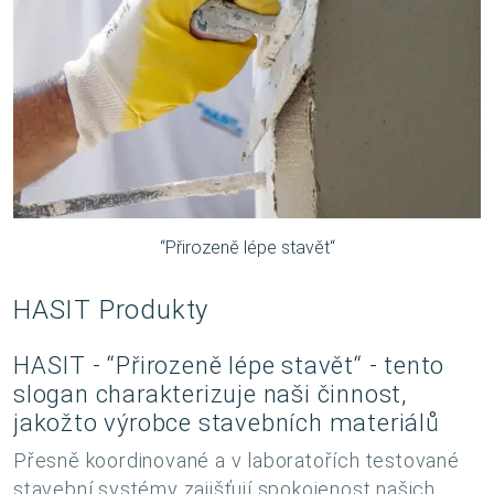
“Přirozeně lépe stavět“
HASIT Produkty
HASIT - “Přirozeně lépe stavět“ - tento
slogan charakterizuje naši činnost,
jakožto výrobce stavebních materiálů
Přesně koordinované a v laboratořích testované
stavební systémy zajišťují spokojenost našich