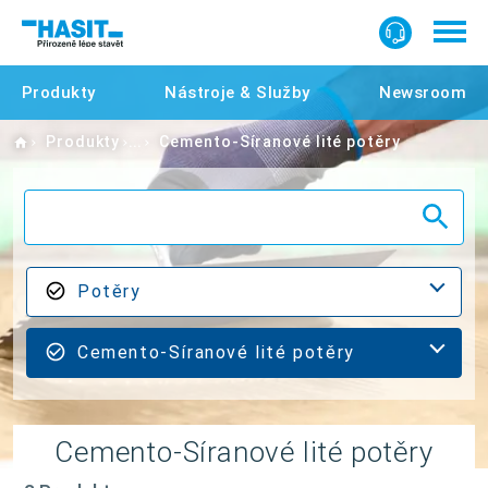
Produkty
Nástroje & Služby
Newsroom
Home
Produkty
Cemento-Síranové lité potěry
Potěry
Cemento-Síranové lité potěry
Cemento-Síranové lité potěry