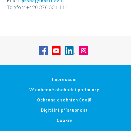
Email:
prodej@hasit.cz
Telefon: +420 376 531 111
Navštivte nás na Facebook
Navštivte nás na YouTube
Navštivte nás na Linke
Navštivte nás na
Impressum
Všeobecné obchodní podmínky
Ochrana osobních údajů
Digitální přístupnost
Cookie