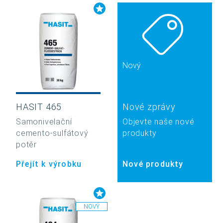
Nový
HASIT 465
Nové zprávy
Samonivelační
Objevte naše nové
cemento-sulfátový
produkty
potěr
Přejít k výrobku
Nové produkty
NOVÝ