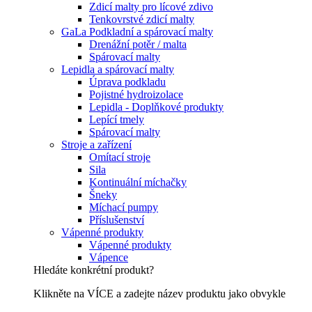
Zdicí malty pro lícové zdivo
Tenkovrstvé zdicí malty
GaLa Podkladní a spárovací malty
Drenážní potěr / malta
Spárovací malty
Lepidla a spárovací malty
Úprava podkladu
Pojistné hydroizolace
Lepidla - Doplňkové produkty
Lepící tmely
Spárovací malty
Stroje a zařízení
Omítací stroje
Sila
Kontinuální míchačky
Šneky
Míchací pumpy
Příslušenství
Vápenné produkty
Vápenné produkty
Vápence
Hledáte konkrétní produkt?
Klikněte na VÍCE a zadejte název produktu jako obvykle