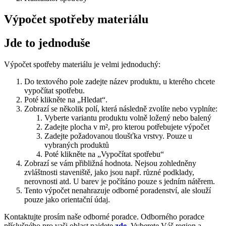
Výpočet spotřeby materiálu
Jde to jednoduše
Výpočet spotřeby materiálu je velmi jednoduchý:
Do textového pole zadejte název produktu, u kterého chcete
vypočítat spotřebu.
Poté klikněte na „Hledat“.
Zobrazí se několik polí, která následně zvolíte nebo vyplníte:
Vyberte variantu produktu volně ložený nebo balený
Zadejte plocha v m², pro kterou potřebujete výpočet
Zadejte požadovanou tloušťka vrstvy. Pouze u
vybraných produktů
Poté klikněte na „Vypočítat spotřebu“
Zobrazí se vám přibližná hodnota. Nejsou zohledněny
zvláštnosti staveniště, jako jsou např. různé podklady,
nerovnosti atd. U barev je počítáno pouze s jedním nátěrem.
Tento výpočet nenahrazuje odborné poradenství, ale slouží
pouze jako orientační údaj.
Kontaktujte prosím naše odborné poradce. Odborného poradce
příslušného pro vaši oblast najdete
zde
. Vyberete Váš region a