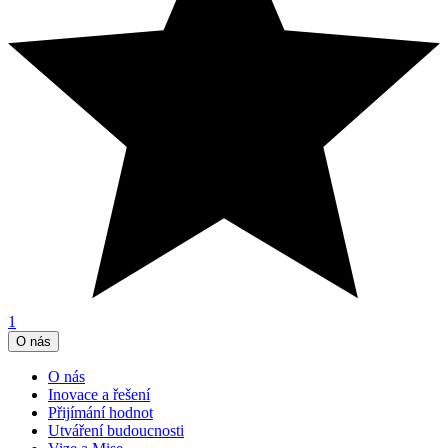
1
O nás
O nás
Inovace a řešení
Přijímání hodnot
Utváření budoucnosti