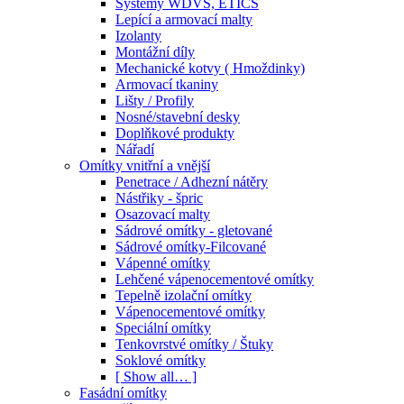
Systémy WDVS, ETICS
Lepící a armovací malty
Izolanty
Montážní díly
Mechanické kotvy ( Hmoždinky)
Armovací tkaniny
Lišty / Profily
Nosné/stavební desky
Doplňkové produkty
Nářadí
Omítky vnitřní a vnější
Penetrace / Adhezní nátěry
Nástřiky - špric
Osazovací malty
Sádrové omítky - gletované
Sádrové omítky-Filcované
Vápenné omítky
Lehčené vápenocementové omítky
Tepelně izolační omítky
Vápenocementové omítky
Speciální omítky
Tenkovrstvé omítky / Štuky
Soklové omítky
[ Show all… ]
Fasádní omítky