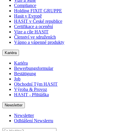
Vize a Mise
Compliance
Holding FIXIT GRUPPE
Hasit v Evropě
HASIT v České republice
Certifikace a ocenění
Vize a cíle HASIT
Členství ve sdruženích
Vápno a vápenné produkty
Kariéra
Kariéra
Bewerbungsformular
Bestätigung
Job
Obchodní Tým HASIT
Výroba & Provoz
HASIT - Přihláška
Newsletter
Newsletter
Odhlášení Newslerru