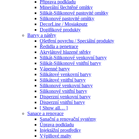
Příprava podkladu
Minerální šlechtěné omítky
Silikát-Silikonové pastovité omítky
Silikonové pastovité omítky
DecorLine / Mosiakputz
Doplňkové produkty
Barvy a nátěry
Ošetření povrchu / Speciální produkty
Ředidla a penetrace
Akrylátové hlazené stěrky
Silikát-Silikonové venkovní barvy
Silikát-Silikonové vnitřní barvy
Vápenné barvy
Silikátové venkovní barvy
Silikátové vnitřní barvy
Silikonové venkovní barvy
Silikonové vnitřní barvy
Disperzní venkovní barvy
Disperzní vnitřní barvy
[ Show all… ]
Sanace a renovace
Sanační a renovační systémy
Úprava podkladu
Injektážní prostředky
Výplňové malty