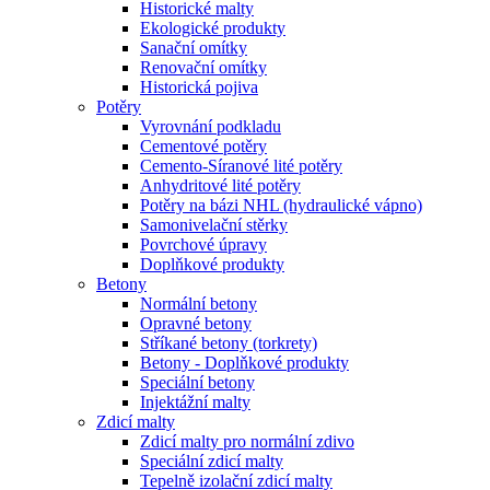
Historické malty
Ekologické produkty
Sanační omítky
Renovační omítky
Historická pojiva
Potěry
Vyrovnání podkladu
Cementové potěry
Cemento-Síranové lité potěry
Anhydritové lité potěry
Potěry na bázi NHL (hydraulické vápno)
Samonivelační stěrky
Povrchové úpravy
Doplňkové produkty
Betony
Normální betony
Opravné betony
Stříkané betony (torkrety)
Betony - Doplňkové produkty
Speciální betony
Injektážní malty
Zdicí malty
Zdicí malty pro normální zdivo
Speciální zdicí malty
Tepelně izolační zdicí malty