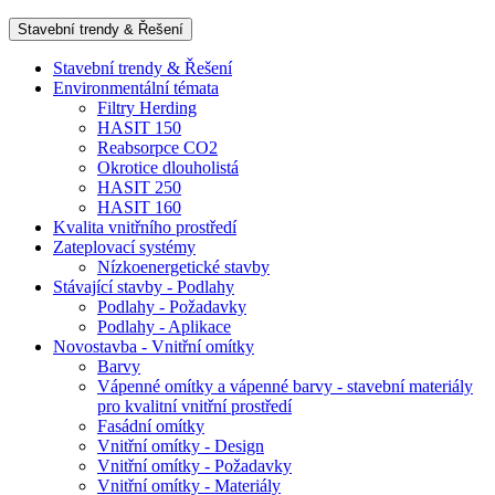
Stavební trendy & Řešení
Stavební trendy & Řešení
Environmentální témata
Filtry Herding
HASIT 150
Reabsorpce CO2
Okrotice dlouholistá
HASIT 250
HASIT 160
Kvalita vnitřního prostředí
Zateplovací systémy
Nízkoenergetické stavby
Stávající stavby - Podlahy
Podlahy - Požadavky
Podlahy - Aplikace
Novostavba - Vnitřní omítky
Barvy
Vápenné omítky a vápenné barvy - stavební materiály
pro kvalitní vnitřní prostředí
Fasádní omítky
Vnitřní omítky - Design
Vnitřní omítky - Požadavky
Vnitřní omítky - Materiály