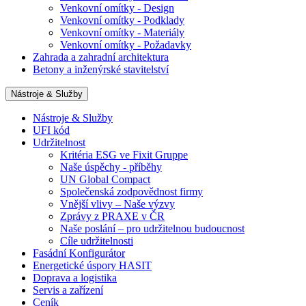
Venkovní omítky - Design
Venkovní omítky - Podklady
Venkovní omítky - Materiály
Venkovní omítky - Požadavky
Zahrada a zahradní architektura
Betony a inženýrské stavitelství
Nástroje & Služby
Nástroje & Služby
UFI kód
Udržitelnost
Kritéria ESG ve Fixit Gruppe
Naše úspěchy - příběhy
UN Global Compact
Společenská zodpovědnost firmy
Vnější vlivy – Naše výzvy
Zprávy z PRAXE v ČR
Naše poslání – pro udržitelnou budoucnost
Cíle udržitelnosti
Fasádní Konfigurátor
Energetické úspory HASIT
Doprava a logistika
Servis a zařízení
Ceník