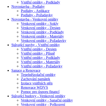
Vnitřní omítky - Podklady
Novostavba - Podlahy
Podlahy - Aplikace
Podlahy - Požadavky
Novostavba - Venkovní omítky
Venkovní omítky - Sokly
Venkovní omítky - Design
Venkovní omítky - Podklady
Venkovní omítky - Materiály
Venkovní omítky - Požadavky
Stávající stavby - Vnitřní omítky
Vnitřní omítky - Design
Vnitřní omítky - Plísně
Vnitřní omítky - Podklady
Vnitřní omítky - Materiály
Vnitřní omítky - Požadavky
Sanace a Renovace
Tepelněizolační omítky
Zachování památek
Izolace vnitřních stěn
Renovace WDVS
Pomoc pro úsporu financí
Stávající budovy - Venkovní omítky
Venkovní omítky - Sanační omítky
Venkovní omítky - Poškození