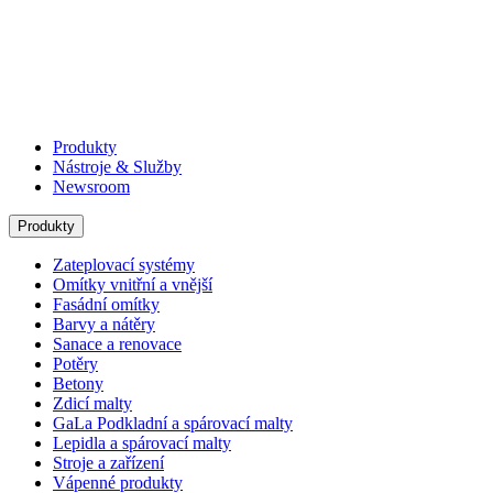
Produkty
Nástroje & Služby
Newsroom
Produkty
Zateplovací systémy
Omítky vnitřní a vnější
Fasádní omítky
Barvy a nátěry
Sanace a renovace
Potěry
Betony
Zdicí malty
GaLa Podkladní a spárovací malty
Lepidla a spárovací malty
Stroje a zařízení
Vápenné produkty