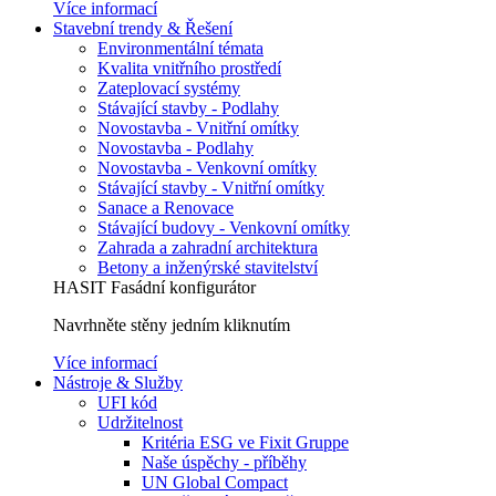
Více informací
Stavební trendy & Řešení
Environmentální témata
Kvalita vnitřního prostředí
Zateplovací systémy
Stávající stavby - Podlahy
Novostavba - Vnitřní omítky
Novostavba - Podlahy
Novostavba - Venkovní omítky
Stávající stavby - Vnitřní omítky
Sanace a Renovace
Stávající budovy - Venkovní omítky
Zahrada a zahradní architektura
Betony a inženýrské stavitelství
HASIT Fasádní konfigurátor
Navrhněte stěny jedním kliknutím
Více informací
Nástroje & Služby
UFI kód
Udržitelnost
Kritéria ESG ve Fixit Gruppe
Naše úspěchy - příběhy
UN Global Compact