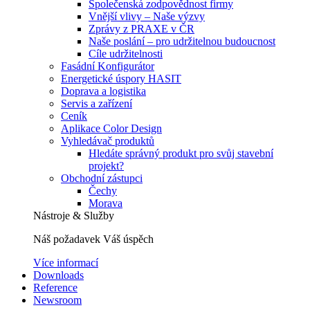
Společenská zodpovědnost firmy
Vnější vlivy – Naše výzvy
Zprávy z PRAXE v ČR
Naše poslání – pro udržitelnou budoucnost
Cíle udržitelnosti
Fasádní Konfigurátor
Energetické úspory HASIT
Doprava a logistika
Servis a zařízení
Ceník
Aplikace Color Design
Vyhledávač produktů
Hledáte správný produkt pro svůj stavební
projekt?
Obchodní zástupci
Čechy
Morava
Nástroje & Služby
Náš požadavek Váš úspěch
Více informací
Downloads
Reference
Newsroom