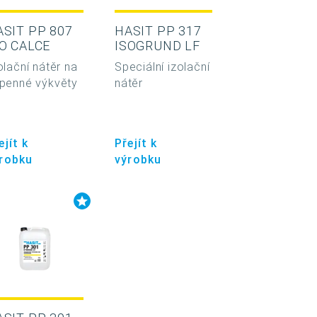
ASIT PP 807
HASIT PP 317
SO CALCE
ISOGRUND LF
olační nátěr na
Speciální izolační
penné výkvěty
nátěr
ejít k
Přejít k
robku
výrobku