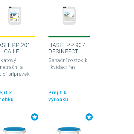
ASIT PP 201
HASIT PP 907
LICA LF
DESINFECT
likátový
Sanační roztok k
netrační a
likvidaci řas
dící přípravek
ejít k
Přejít k
robku
výrobku