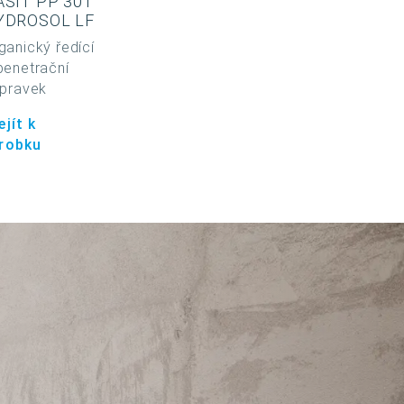
ASIT PP 301
YDROSOL LF
ganický ředící
penetrační
ípravek
ejít k
robku