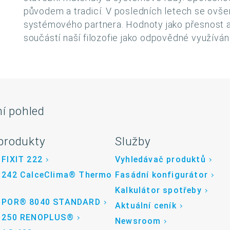
původem a tradicí. V posledních letech se ovše
systémového partnera. Hodnoty jako přesnost a 
součástí naší filozofie jako odpovědné využívání
ní pohled
produkty
Služby
 FIXIT 222
Vyhledávač produktů
 242 CalceClima® Thermo
Fasádní konfigurátor
Kalkulátor spotřeby
 POR® 8040 STANDARD
Aktuální ceník
 250 RENOPLUS®
Newsroom