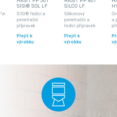
HASIT PP 501
HASIT PP 401
H
SISI® SOL LF
SILCO LF
H
r\n
SISI® ředící a
Silikonový
Or
penetrační
penetrační a
a 
přípravek
ředící přípravek
př
Přejít k
Přejít k
Př
výrobku
výrobku
vý