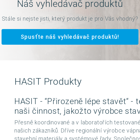
Náš vyhledávač produktů
Stále si nejste jisti, který produkt je pro Vás vhodný?
Spusťte náš vyhledávač produktů!
HASIT Produkty
HASIT - “Přirozeně lépe stavět“ - 
naši činnost, jakožto výrobce sta
Přesně koordinované a v laboratořích testované
našich zákazníků. Dříve regionální výrobce váp
stavební materiály a systémové řady. Společno