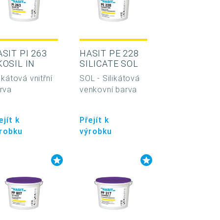
SIT PI 263
HASIT PE 228
KOSIL IN
SILICATE SOL
likátová vnitřní
SOL - Silikátová
rva
venkovní barva
ejít k
Přejít k
robku
výrobku