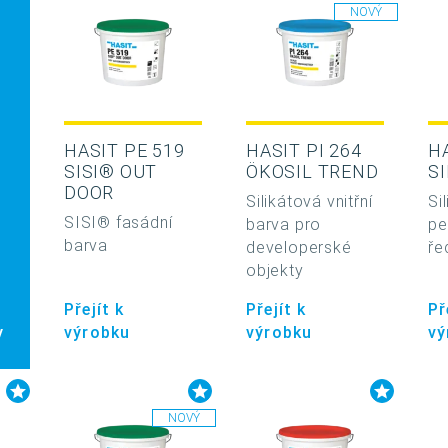
NOVÝ
HASIT PE 519
HASIT PI 264
H
SISI® OUT
ÖKOSIL TREND
SI
DOOR
Silikátová vnitřní
Si
SISI® fasádní
barva pro
pe
barva
developerské
ře
objekty
Přejít k
Přejít k
Př
y
výrobku
výrobku
vý
NOVÝ