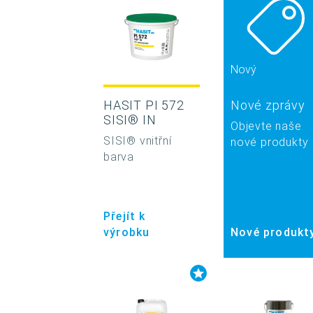
Nový
HASIT PI 572
Nové zprávy
SISI® IN
Objevte naše
SISI® vnitřní
nové produkty
barva
Přejít k
výrobku
Nové produkt