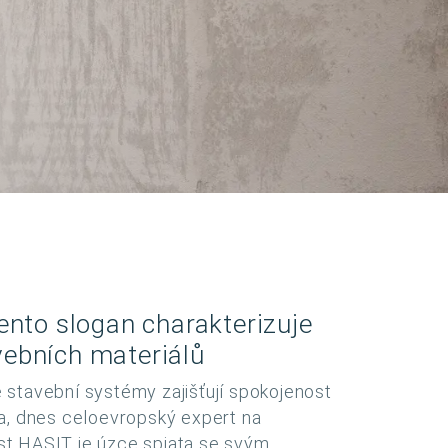
tento slogan charakterizuje
vebních materiálů
 stavební systémy zajišťují spokojenost
na, dnes celoevropský expert na
st HASIT je úzce spjata se svým