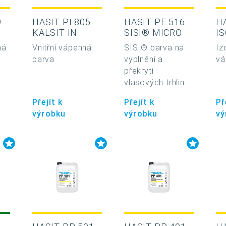
9
HASIT PI 805
HASIT PE 516
H
KALSIT IN
SISI® MICRO
I
ná
Vnitřní vápenná
SISI® barva na
Iz
barva
vyplnění a
vá
překrytí
vlasových trhlin
Přejít k
Přejít k
Př
výrobku
výrobku
vý