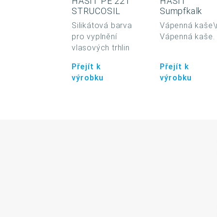
HASIT PE 221
HASIT
STRUCOSIL
Sumpfkalk
Silikátová barva
Vápenná kaše\
pro vyplnění
Vápenná kaše.
vlasových trhlin
Přejít k
Přejít k
výrobku
výrobku