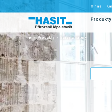
O nás
Ka
Produkty
Home
Produkty
Barvy a nátěry