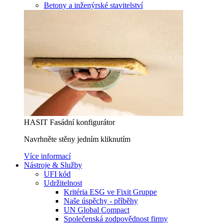
Betony a inženýrské stavitelství
HASIT Fasádní konfigurátor
Navrhněte stěny jedním kliknutím
Více informací
Nástroje & Služby
UFI kód
Udržitelnost
Kritéria ESG ve Fixit Gruppe
Naše úspěchy - příběhy
UN Global Compact
Společenská zodpovědnost firmy