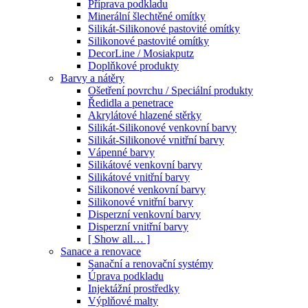
Příprava podkladu
Minerální šlechtěné omítky
Silikát-Silikonové pastovité omítky
Silikonové pastovité omítky
DecorLine / Mosiakputz
Doplňkové produkty
Barvy a nátěry
Ošetření povrchu / Speciální produkty
Ředidla a penetrace
Akrylátové hlazené stěrky
Silikát-Silikonové venkovní barvy
Silikát-Silikonové vnitřní barvy
Vápenné barvy
Silikátové venkovní barvy
Silikátové vnitřní barvy
Silikonové venkovní barvy
Silikonové vnitřní barvy
Disperzní venkovní barvy
Disperzní vnitřní barvy
[ Show all… ]
Sanace a renovace
Sanační a renovační systémy
Úprava podkladu
Injektážní prostředky
Výplňové malty