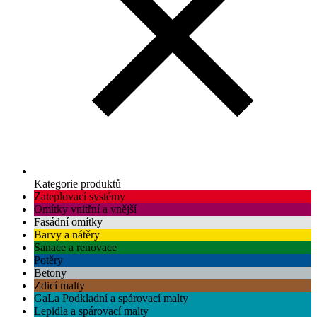
Kategorie produktů
Zateplovací systémy
Omítky vnitřní a vnější
Fasádní omítky
Barvy a nátěry
Sanace a renovace
Potěry
Betony
Zdicí malty
GaLa Podkladní a spárovací malty
Lepidla a spárovací malty