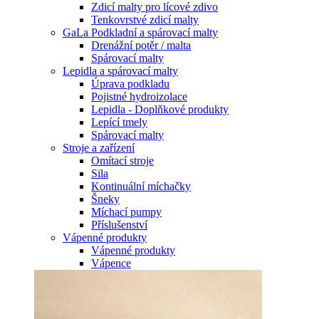
Zdicí malty pro lícové zdivo
Tenkovrstvé zdicí malty
GaLa Podkladní a spárovací malty
Drenážní potěr / malta
Spárovací malty
Lepidla a spárovací malty
Úprava podkladu
Pojistné hydroizolace
Lepidla - Doplňkové produkty
Lepící tmely
Spárovací malty
Stroje a zařízení
Omítací stroje
Sila
Kontinuální míchačky
Šneky
Míchací pumpy
Příslušenství
Vápenné produkty
Vápenné produkty
Vápence