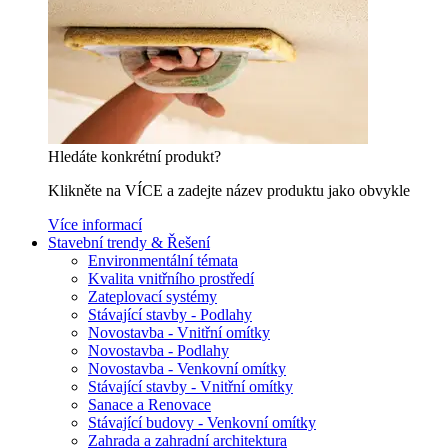
Hledáte konkrétní produkt?
Klikněte na VÍCE a zadejte název produktu jako obvykle
Více informací
Stavební trendy & Řešení
Environmentální témata
Kvalita vnitřního prostředí
Zateplovací systémy
Stávající stavby - Podlahy
Novostavba - Vnitřní omítky
Novostavba - Podlahy
Novostavba - Venkovní omítky
Stávající stavby - Vnitřní omítky
Sanace a Renovace
Stávající budovy - Venkovní omítky
Zahrada a zahradní architektura