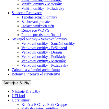
Vnitřní omítky - Materiály
Vnitřní omítky - Požadavky
Sanace a Renovace
Tepelněizolační omítky
Zachování památek
Izolace vnitřních stěn
Renovace WDVS
Pomoc pro úsporu financí
Stávající budovy - Venkovní omítky
Venkovní omítky - Sanační omítky
Venkovní omítky - Poškození
Venkovní omítky - Design
Venkovní omítky - Podklady
Venkovní omítky - Materiály
Venkovní omítky - Požadavky
Zahrada a zahradní architektura
Betony a inženýrské stavitelství
Nástroje & Služby
Nástroje & Služby
UFI kód
Udržitelnost
Kritéria ESG ve Fixit Gruppe
Naše úspěchy - příběhy