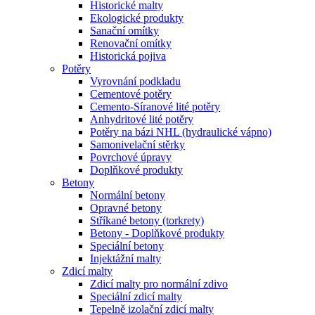
Historické malty
Ekologické produkty
Sanační omítky
Renovační omítky
Historická pojiva
Potěry
Vyrovnání podkladu
Cementové potěry
Cemento-Síranové lité potěry
Anhydritové lité potěry
Potěry na bázi NHL (hydraulické vápno)
Samonivelační stěrky
Povrchové úpravy
Doplňkové produkty
Betony
Normální betony
Opravné betony
Stříkané betony (torkrety)
Betony - Doplňkové produkty
Speciální betony
Injektážní malty
Zdicí malty
Zdicí malty pro normální zdivo
Speciální zdicí malty
Tepelně izolační zdicí malty