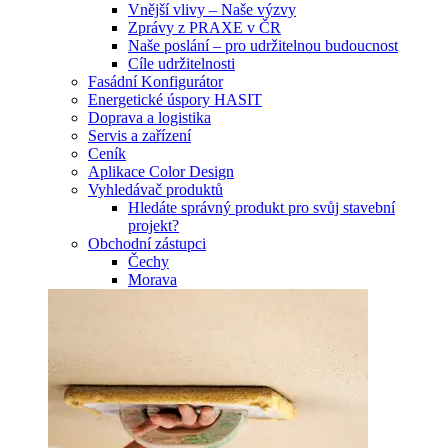
Vnější vlivy – Naše výzvy
Zprávy z PRAXE v ČR
Naše poslání – pro udržitelnou budoucnost
Cíle udržitelnosti
Fasádní Konfigurátor
Energetické úspory HASIT
Doprava a logistika
Servis a zařízení
Ceník
Aplikace Color Design
Vyhledávač produktů
Hledáte správný produkt pro svůj stavební
projekt?
Obchodní zástupci
Čechy
Morava