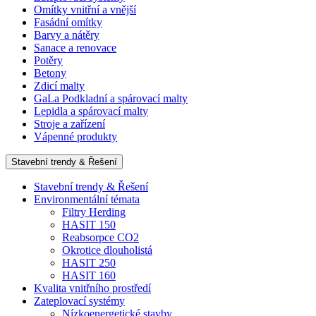
Omítky vnitřní a vnější
Fasádní omítky
Barvy a nátěry
Sanace a renovace
Potěry
Betony
Zdicí malty
GaLa Podkladní a spárovací malty
Lepidla a spárovací malty
Stroje a zařízení
Vápenné produkty
Stavební trendy & Řešení
Stavební trendy & Řešení
Environmentální témata
Filtry Herding
HASIT 150
Reabsorpce CO2
Okrotice dlouholistá
HASIT 250
HASIT 160
Kvalita vnitřního prostředí
Zateplovací systémy
Nízkoenergetické stavby