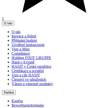
1
O nás
O nás
Inovace a řešení
Přijímání hodnot
Utváření budoucnosti
Vize a Mise
Compliance
Holding FIXIT GRUPPE
Hasit v Evropě
HASIT v České republice
Certifikace a ocenění
Vize a cíle HASIT
Členství ve sdruženích
Vápno a vápenné produkty
Kariéra
Kariéra
Bewerbungsformular