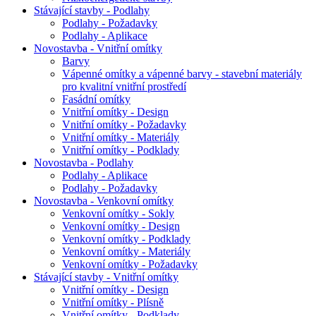
Stávající stavby - Podlahy
Podlahy - Požadavky
Podlahy - Aplikace
Novostavba - Vnitřní omítky
Barvy
Vápenné omítky a vápenné barvy - stavební materiály
pro kvalitní vnitřní prostředí
Fasádní omítky
Vnitřní omítky - Design
Vnitřní omítky - Požadavky
Vnitřní omítky - Materiály
Vnitřní omítky - Podklady
Novostavba - Podlahy
Podlahy - Aplikace
Podlahy - Požadavky
Novostavba - Venkovní omítky
Venkovní omítky - Sokly
Venkovní omítky - Design
Venkovní omítky - Podklady
Venkovní omítky - Materiály
Venkovní omítky - Požadavky
Stávající stavby - Vnitřní omítky
Vnitřní omítky - Design
Vnitřní omítky - Plísně
Vnitřní omítky - Podklady