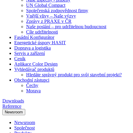
UN Global Compact
Společenská zodpovědnost firmy
Vnější vlivy – Naše výzvy
Zprávy z PRAXE v ČR
Naše poslání – pro udržitelnou budoucnost
Cíle udržitelnosti
Fasádní Konfigurátor
Energetické úspory HASIT
Doprava a logistika
Servis a zařízení
Ceník
Aplikace Color Design
Vyhledávač produktů
Hledáte správný produkt pro svůj stavební projekt?
Obchodní zástupci
Čechy
Morava
Downloads
Reference
Newsroom
Newsroom
Společnost