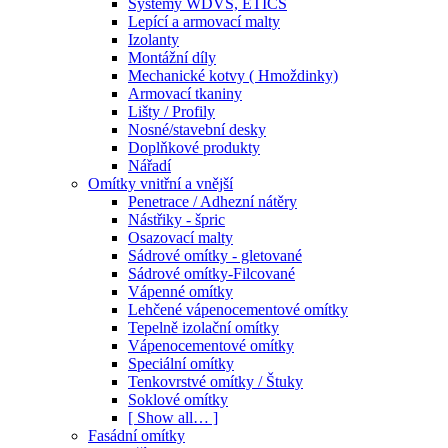
Systémy WDVS, ETICS
Lepící a armovací malty
Izolanty
Montážní díly
Mechanické kotvy ( Hmoždinky)
Armovací tkaniny
Lišty / Profily
Nosné/stavební desky
Doplňkové produkty
Nářadí
Omítky vnitřní a vnější
Penetrace / Adhezní nátěry
Nástřiky - špric
Osazovací malty
Sádrové omítky - gletované
Sádrové omítky-Filcované
Vápenné omítky
Lehčené vápenocementové omítky
Tepelně izolační omítky
Vápenocementové omítky
Speciální omítky
Tenkovrstvé omítky / Štuky
Soklové omítky
[ Show all… ]
Fasádní omítky