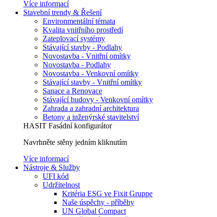
Více informací
Stavební trendy & Řešení
Environmentální témata
Kvalita vnitřního prostředí
Zateplovací systémy
Stávající stavby - Podlahy
Novostavba - Vnitřní omítky
Novostavba - Podlahy
Novostavba - Venkovní omítky
Stávající stavby - Vnitřní omítky
Sanace a Renovace
Stávající budovy - Venkovní omítky
Zahrada a zahradní architektura
Betony a inženýrské stavitelství
HASIT Fasádní konfigurátor
Navrhněte stěny jedním kliknutím
Více informací
Nástroje & Služby
UFI kód
Udržitelnost
Kritéria ESG ve Fixit Gruppe
Naše úspěchy - příběhy
UN Global Compact