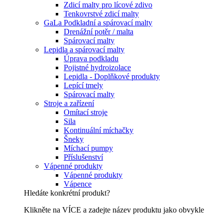
Zdicí malty pro lícové zdivo
Tenkovrstvé zdicí malty
GaLa Podkladní a spárovací malty
Drenážní potěr / malta
Spárovací malty
Lepidla a spárovací malty
Úprava podkladu
Pojistné hydroizolace
Lepidla - Doplňkové produkty
Lepící tmely
Spárovací malty
Stroje a zařízení
Omítací stroje
Sila
Kontinuální míchačky
Šneky
Míchací pumpy
Příslušenství
Vápenné produkty
Vápenné produkty
Vápence
Hledáte konkrétní produkt?
Klikněte na VÍCE a zadejte název produktu jako obvykle