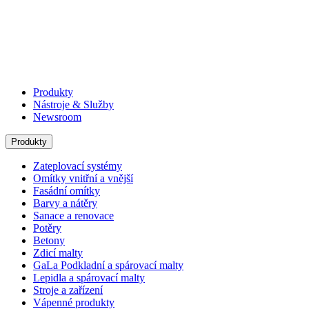
Produkty
Nástroje & Služby
Newsroom
Produkty
Zateplovací systémy
Omítky vnitřní a vnější
Fasádní omítky
Barvy a nátěry
Sanace a renovace
Potěry
Betony
Zdicí malty
GaLa Podkladní a spárovací malty
Lepidla a spárovací malty
Stroje a zařízení
Vápenné produkty