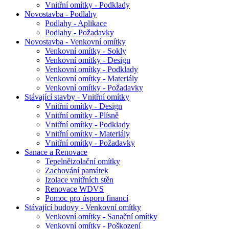
Vnitřní omítky - Podklady
Novostavba - Podlahy
Podlahy - Aplikace
Podlahy - Požadavky
Novostavba - Venkovní omítky
Venkovní omítky - Sokly
Venkovní omítky - Design
Venkovní omítky - Podklady
Venkovní omítky - Materiály
Venkovní omítky - Požadavky
Stávající stavby - Vnitřní omítky
Vnitřní omítky - Design
Vnitřní omítky - Plísně
Vnitřní omítky - Podklady
Vnitřní omítky - Materiály
Vnitřní omítky - Požadavky
Sanace a Renovace
Tepelněizolační omítky
Zachování památek
Izolace vnitřních stěn
Renovace WDVS
Pomoc pro úsporu financí
Stávající budovy - Venkovní omítky
Venkovní omítky - Sanační omítky
Venkovní omítky - Poškození