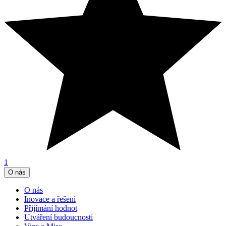
1
O nás
O nás
Inovace a řešení
Přijímání hodnot
Utváření budoucnosti