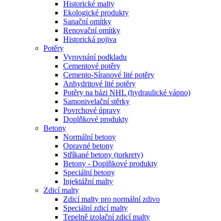
Historické malty
Ekologické produkty
Sanační omítky
Renovační omítky
Historická pojiva
Potěry
Vyrovnání podkladu
Cementové potěry
Cemento-Síranové lité potěry
Anhydritové lité potěry
Potěry na bázi NHL (hydraulické vápno)
Samonivelační stěrky
Povrchové úpravy
Doplňkové produkty
Betony
Normální betony
Opravné betony
Stříkané betony (torkrety)
Betony - Doplňkové produkty
Speciální betony
Injektážní malty
Zdicí malty
Zdicí malty pro normální zdivo
Speciální zdicí malty
Tepelně izolační zdicí malty