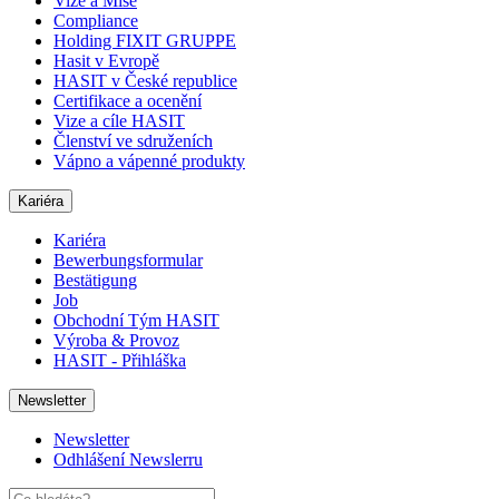
Vize a Mise
Compliance
Holding FIXIT GRUPPE
Hasit v Evropě
HASIT v České republice
Certifikace a ocenění
Vize a cíle HASIT
Členství ve sdruženích
Vápno a vápenné produkty
Kariéra
Kariéra
Bewerbungsformular
Bestätigung
Job
Obchodní Tým HASIT
Výroba & Provoz
HASIT - Přihláška
Newsletter
Newsletter
Odhlášení Newslerru