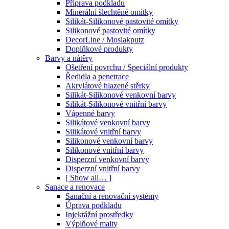
Příprava podkladu
Minerální šlechtěné omítky
Silikát-Silikonové pastovité omítky
Silikonové pastovité omítky
DecorLine / Mosiakputz
Doplňkové produkty
Barvy a nátěry
Ošetření povrchu / Speciální produkty
Ředidla a penetrace
Akrylátové hlazené stěrky
Silikát-Silikonové venkovní barvy
Silikát-Silikonové vnitřní barvy
Vápenné barvy
Silikátové venkovní barvy
Silikátové vnitřní barvy
Silikonové venkovní barvy
Silikonové vnitřní barvy
Disperzní venkovní barvy
Disperzní vnitřní barvy
[ Show all… ]
Sanace a renovace
Sanační a renovační systémy
Úprava podkladu
Injektážní prostředky
Výplňové malty