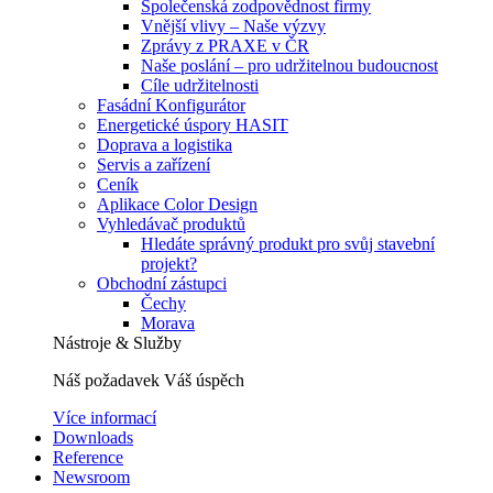
Společenská zodpovědnost firmy
Vnější vlivy – Naše výzvy
Zprávy z PRAXE v ČR
Naše poslání – pro udržitelnou budoucnost
Cíle udržitelnosti
Fasádní Konfigurátor
Energetické úspory HASIT
Doprava a logistika
Servis a zařízení
Ceník
Aplikace Color Design
Vyhledávač produktů
Hledáte správný produkt pro svůj stavební
projekt?
Obchodní zástupci
Čechy
Morava
Nástroje & Služby
Náš požadavek Váš úspěch
Více informací
Downloads
Reference
Newsroom