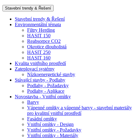
Stavební trendy & Řešení
Stavební trendy & Řešení
Environmentální témata
Filtry Herding
HASIT 150
Reabsorpce CO2
Okrotice dlouholistá
HASIT 250
HASIT 160
Kvalita vnitřního prostředí
Zateplovací systémy
Nízkoenergetické stavby
Stávající stavby - Podlahy
Podlahy - Požadavky
Podlahy - Aplikace
Novostavba - Vnitřní omítky
Barvy
Vápenné omítky a vápenné barvy - stavební materiály
pro kvalitní vnitřní prostředí
Fasádní omítky
Vnitřní omítky - Design
Vnitřní omítky - Požadavky
Vnitřní omítky - Materiály