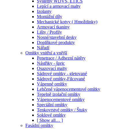
Systémy WDVS, ETICS
Lepící a armovací malty
Izolanty
Montážní díly
Mechanické kotvy ( Hmoždinky)
Armovací tkaniny
Lišty / Profily
Nosné/stavební desky
Doplňkové produkty
Nářadí
Omítky vnitřní a vnější
Penetrace / Adhezní nátěry
Nástřiky - špric
Osazovací malty
Sádrové omítky - gletované
Sádrové omítky-Filcované
Vápenné omítky
Lehčené vápenocementové omítky
Tepelně izolační omítky
Vápenocementové omítky
Speciální omítky
Tenkovrstvé omítky / Štuky
Soklové omítky
[ Show all… ]
Fasádní omítky