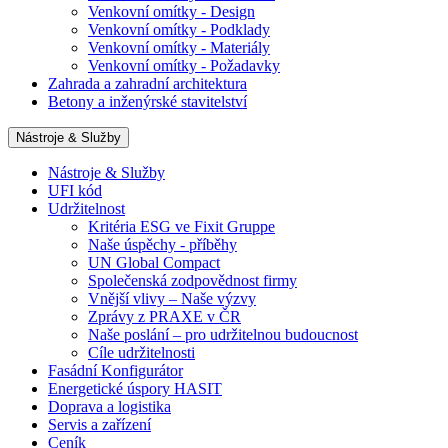
Venkovní omítky - Design
Venkovní omítky - Podklady
Venkovní omítky - Materiály
Venkovní omítky - Požadavky
Zahrada a zahradní architektura
Betony a inženýrské stavitelství
Nástroje & Služby
Nástroje & Služby
UFI kód
Udržitelnost
Kritéria ESG ve Fixit Gruppe
Naše úspěchy - příběhy
UN Global Compact
Společenská zodpovědnost firmy
Vnější vlivy – Naše výzvy
Zprávy z PRAXE v ČR
Naše poslání – pro udržitelnou budoucnost
Cíle udržitelnosti
Fasádní Konfigurátor
Energetické úspory HASIT
Doprava a logistika
Servis a zařízení
Ceník