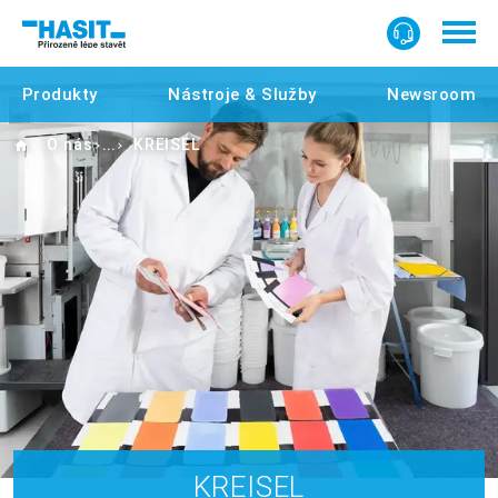
Produkty
Nástroje & Služby
Newsroom
Home
O nás
KREISEL
KREISEL