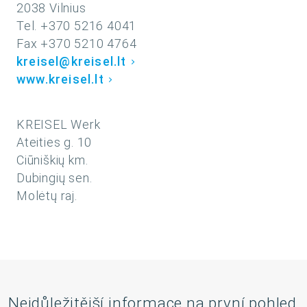
2038 Vilnius
Tel. +370 5216 4041
Fax +370 5210 4764
kreisel@kreisel.lt
www.kreisel.lt
KREISEL Werk
Ateities g. 10
Ciūniškių km.
Dubingių sen.
Molėtų raj.
Nejdůležitější informace na první pohled