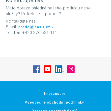
Kontaktujte nás
Máte dotazy ohledně našeho produktu nebo
služby? Potřebujete poradit?
Kontaktujte nás:
Email:
prodej@hasit.cz
Telefon: +420 376 531 111
Navštivte nás na Facebook
Navštivte nás na YouTube
Navštivte nás na Linke
Navštivte nás na
Impressum
Všeobecné obchodní podmínky