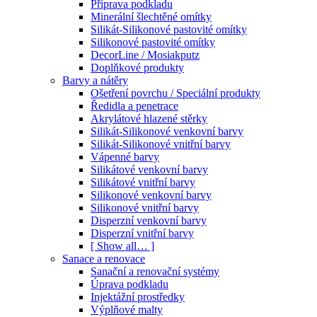
Příprava podkladu
Minerální šlechtěné omítky
Silikát-Silikonové pastovité omítky
Silikonové pastovité omítky
DecorLine / Mosiakputz
Doplňkové produkty
Barvy a nátěry
Ošetření povrchu / Speciální produkty
Ředidla a penetrace
Akrylátové hlazené stěrky
Silikát-Silikonové venkovní barvy
Silikát-Silikonové vnitřní barvy
Vápenné barvy
Silikátové venkovní barvy
Silikátové vnitřní barvy
Silikonové venkovní barvy
Silikonové vnitřní barvy
Disperzní venkovní barvy
Disperzní vnitřní barvy
[ Show all… ]
Sanace a renovace
Sanační a renovační systémy
Úprava podkladu
Injektážní prostředky
Výplňové malty