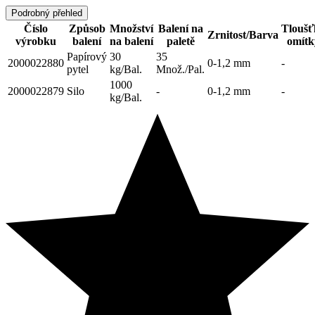
Podrobný přehled
Číslo
Způsob
Množství
Balení na
Tloušť
Zrnitost/Barva
výrobku
balení
na balení
paletě
omítk
Papírový
30
35
2000022880
0-1,2 mm
-
pytel
kg/Bal.
Množ./Pal.
1000
2000022879
Silo
-
0-1,2 mm
-
kg/Bal.