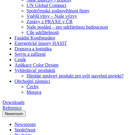
UN Global Compact
Společenská zodpovědnost firmy
Vnější vlivy – Naše výzvy
Zprávy z PRAXE v ČR
Naše poslání – pro udržitelnou budoucnost
Cíle udržitelnosti
Fasádní Konfigurátor
Energetické úspory HASIT
Doprava a logistika
Servis a zařízení
Ceník
Aplikace Color Design
Vyhledávač produktů
Hledáte správný produkt pro svůj stavební projekt?
Obchodní zástupci
Čechy
Morava
Downloads
Reference
Newsroom
Newsroom
Společnost