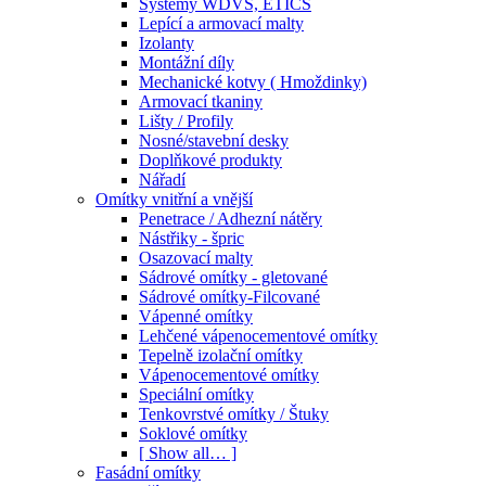
Systémy WDVS, ETICS
Lepící a armovací malty
Izolanty
Montážní díly
Mechanické kotvy ( Hmoždinky)
Armovací tkaniny
Lišty / Profily
Nosné/stavební desky
Doplňkové produkty
Nářadí
Omítky vnitřní a vnější
Penetrace / Adhezní nátěry
Nástřiky - špric
Osazovací malty
Sádrové omítky - gletované
Sádrové omítky-Filcované
Vápenné omítky
Lehčené vápenocementové omítky
Tepelně izolační omítky
Vápenocementové omítky
Speciální omítky
Tenkovrstvé omítky / Štuky
Soklové omítky
[ Show all… ]
Fasádní omítky