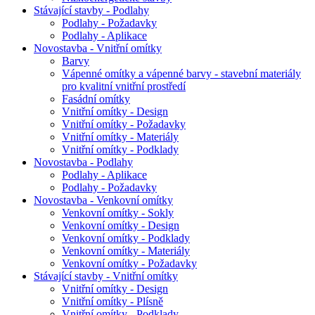
Stávající stavby - Podlahy
Podlahy - Požadavky
Podlahy - Aplikace
Novostavba - Vnitřní omítky
Barvy
Vápenné omítky a vápenné barvy - stavební materiály
pro kvalitní vnitřní prostředí
Fasádní omítky
Vnitřní omítky - Design
Vnitřní omítky - Požadavky
Vnitřní omítky - Materiály
Vnitřní omítky - Podklady
Novostavba - Podlahy
Podlahy - Aplikace
Podlahy - Požadavky
Novostavba - Venkovní omítky
Venkovní omítky - Sokly
Venkovní omítky - Design
Venkovní omítky - Podklady
Venkovní omítky - Materiály
Venkovní omítky - Požadavky
Stávající stavby - Vnitřní omítky
Vnitřní omítky - Design
Vnitřní omítky - Plísně
Vnitřní omítky - Podklady