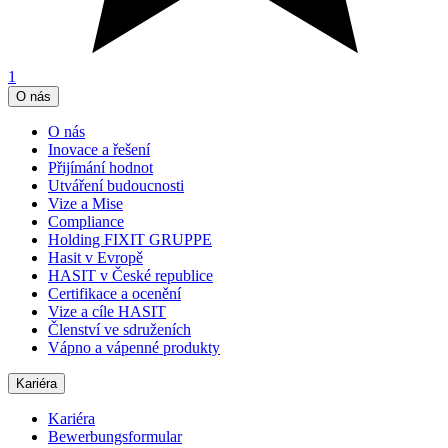
1
O nás
O nás
Inovace a řešení
Přijímání hodnot
Utváření budoucnosti
Vize a Mise
Compliance
Holding FIXIT GRUPPE
Hasit v Evropě
HASIT v České republice
Certifikace a ocenění
Vize a cíle HASIT
Členství ve sdruženích
Vápno a vápenné produkty
Kariéra
Kariéra
Bewerbungsformular