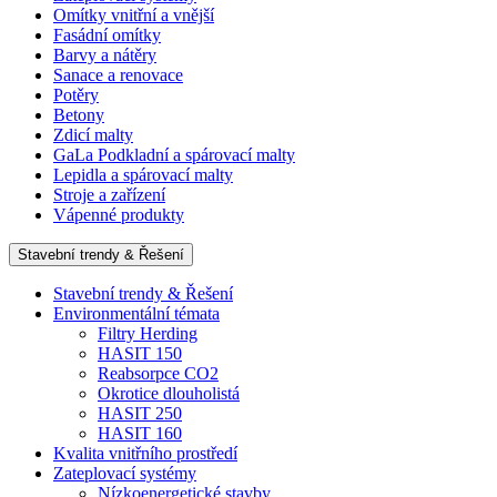
Omítky vnitřní a vnější
Fasádní omítky
Barvy a nátěry
Sanace a renovace
Potěry
Betony
Zdicí malty
GaLa Podkladní a spárovací malty
Lepidla a spárovací malty
Stroje a zařízení
Vápenné produkty
Stavební trendy & Řešení
Stavební trendy & Řešení
Environmentální témata
Filtry Herding
HASIT 150
Reabsorpce CO2
Okrotice dlouholistá
HASIT 250
HASIT 160
Kvalita vnitřního prostředí
Zateplovací systémy
Nízkoenergetické stavby