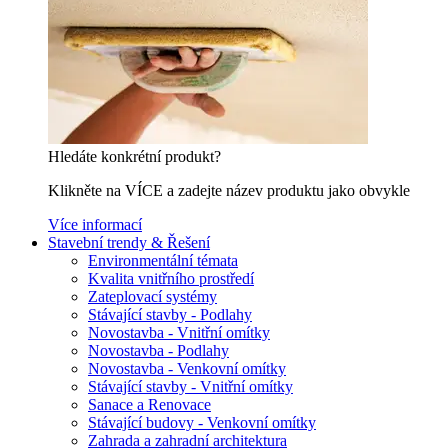
Hledáte konkrétní produkt?
Klikněte na VÍCE a zadejte název produktu jako obvykle
Více informací
Stavební trendy & Řešení
Environmentální témata
Kvalita vnitřního prostředí
Zateplovací systémy
Stávající stavby - Podlahy
Novostavba - Vnitřní omítky
Novostavba - Podlahy
Novostavba - Venkovní omítky
Stávající stavby - Vnitřní omítky
Sanace a Renovace
Stávající budovy - Venkovní omítky
Zahrada a zahradní architektura