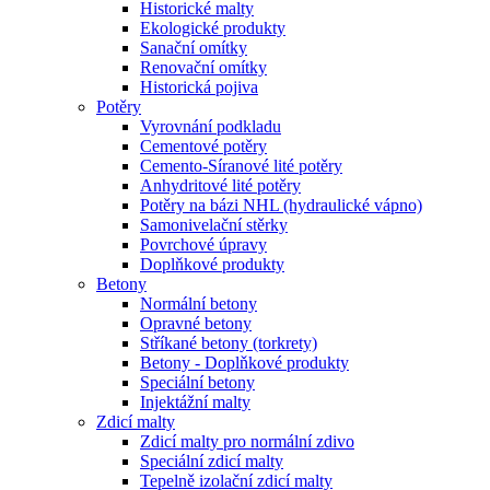
Historické malty
Ekologické produkty
Sanační omítky
Renovační omítky
Historická pojiva
Potěry
Vyrovnání podkladu
Cementové potěry
Cemento-Síranové lité potěry
Anhydritové lité potěry
Potěry na bázi NHL (hydraulické vápno)
Samonivelační stěrky
Povrchové úpravy
Doplňkové produkty
Betony
Normální betony
Opravné betony
Stříkané betony (torkrety)
Betony - Doplňkové produkty
Speciální betony
Injektážní malty
Zdicí malty
Zdicí malty pro normální zdivo
Speciální zdicí malty
Tepelně izolační zdicí malty