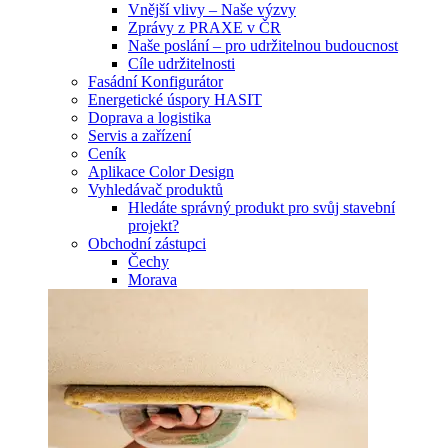
Vnější vlivy – Naše výzvy
Zprávy z PRAXE v ČR
Naše poslání – pro udržitelnou budoucnost
Cíle udržitelnosti
Fasádní Konfigurátor
Energetické úspory HASIT
Doprava a logistika
Servis a zařízení
Ceník
Aplikace Color Design
Vyhledávač produktů
Hledáte správný produkt pro svůj stavební
projekt?
Obchodní zástupci
Čechy
Morava