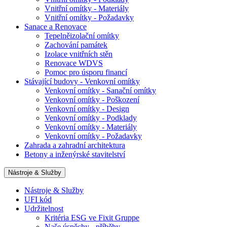
Vnitřní omítky - Materiály
Vnitřní omítky - Požadavky
Sanace a Renovace
Tepelněizolační omítky
Zachování památek
Izolace vnitřních stěn
Renovace WDVS
Pomoc pro úsporu financí
Stávající budovy - Venkovní omítky
Venkovní omítky - Sanační omítky
Venkovní omítky - Poškození
Venkovní omítky - Design
Venkovní omítky - Podklady
Venkovní omítky - Materiály
Venkovní omítky - Požadavky
Zahrada a zahradní architektura
Betony a inženýrské stavitelství
Nástroje & Služby
Nástroje & Služby
UFI kód
Udržitelnost
Kritéria ESG ve Fixit Gruppe
Naše úspěchy - příběhy