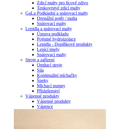
Zdicí malty pro lícové zdivo
Tenkovrstvé zdicí malty
GaLa Podkladní a spárovací malty
Drenážní potěr / malta
Spárovací malty
Lepidla a spárovací malty
Úprava podkladu
Pojistné hydroizolace
Lepidla - Doplňkové produkty
Lepící tmely
Spárovací malty
Stroje a zařízení
Omítací stroje
Sila
Kontinuální míchačky
Šneky
Míchací pumpy
Příslušenství
Vápenné produkty
Vápenné produkty
Vápence