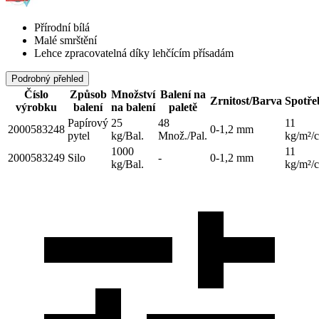
Přírodní bílá
Malé smrštění
Lehce zpracovatelná díky lehčícím přísadám
Podrobný přehled
Číslo
Způsob
Množství
Balení na
Zrnitost/Barva
Spotře
výrobku
balení
na balení
paletě
Papírový
25
48
11
2000583248
0-1,2 mm
pytel
kg/Bal.
Množ./Pal.
kg/m²/
1000
11
2000583249
Silo
-
0-1,2 mm
kg/Bal.
kg/m²/