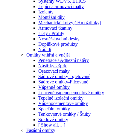
Systémy WDVS, ETICS
Lepící a armovací malty
Izolanty
Montážní díly
Mechanické kotvy ( Hmoždinky)
Armovací tkaniny
Lišty / Profily
Nosné/stavební desky
Doplňkové produkty
Nářadí
Omítky vnitřní a vnější
Penetrace / Adhezní nátěry
Nástřiky - špric
Osazovací malty
Sádrové omítky - gletované
Sádrové omítky-Filcované
Vápenné omítky
Lehčené vápenocementové omítky
Tepelně izolační omítky
Vápenocementové omítky
Speciální omítky
Tenkovrstvé omítky / Štuky
Soklové omítky
[ Show all… ]
Fasádní omítky