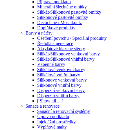
Příprava podkladu
Minerální šlechtěné omítky
Silikát-Silikonové pastovité omítky
Silikonové pastovité omítky
DecorLine / Mosiakputz
Doplňkové produkty
Barvy a nátěry
Ošetření povrchu / Speciální produkty
Ředidla a penetrace
Akrylátové hlazené stěrky
Silikát-Silikonové venkovní barvy
Silikát-Silikonové vnitřní barvy
Vápenné barvy
Silikátové venkovní barvy
Silikátové vnitřní barvy
Silikonové venkovní barvy
Silikonové vnitřní barvy
Disperzní venkovní barvy
Disperzní vnitřní barvy
[ Show all… ]
Sanace a renovace
Sanační a renovační systémy
Úprava podkladu
Injektážní prostředky
Výplňové malty