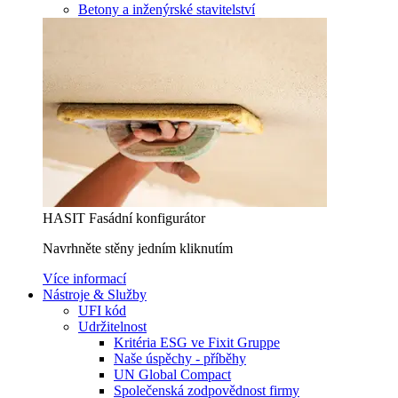
Betony a inženýrské stavitelství
HASIT Fasádní konfigurátor
Navrhněte stěny jedním kliknutím
Více informací
Nástroje & Služby
UFI kód
Udržitelnost
Kritéria ESG ve Fixit Gruppe
Naše úspěchy - příběhy
UN Global Compact
Společenská zodpovědnost firmy