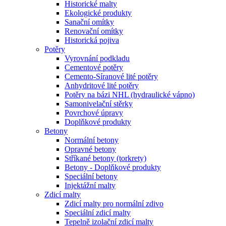
Historické malty
Ekologické produkty
Sanační omítky
Renovační omítky
Historická pojiva
Potěry
Vyrovnání podkladu
Cementové potěry
Cemento-Síranové lité potěry
Anhydritové lité potěry
Potěry na bázi NHL (hydraulické vápno)
Samonivelační stěrky
Povrchové úpravy
Doplňkové produkty
Betony
Normální betony
Opravné betony
Stříkané betony (torkrety)
Betony - Doplňkové produkty
Speciální betony
Injektážní malty
Zdicí malty
Zdicí malty pro normální zdivo
Speciální zdicí malty
Tepelně izolační zdicí malty