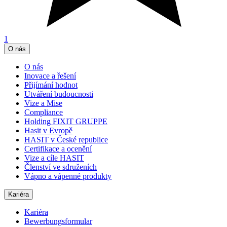
1
O nás
O nás
Inovace a řešení
Přijímání hodnot
Utváření budoucnosti
Vize a Mise
Compliance
Holding FIXIT GRUPPE
Hasit v Evropě
HASIT v České republice
Certifikace a ocenění
Vize a cíle HASIT
Členství ve sdruženích
Vápno a vápenné produkty
Kariéra
Kariéra
Bewerbungsformular