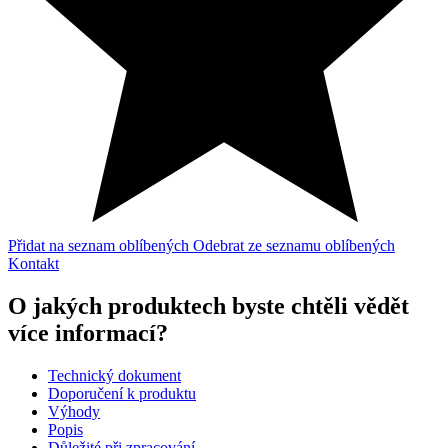
Přidat na seznam oblíbených
Odebrat ze seznamu oblíbených
Kontakt
O jakých produktech byste chtěli vědět
více informací?
Technický dokument
Doporučení k produktu
Výhody
Popis
Důležité při zpracování