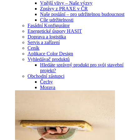
Vnější vlivy – Naše výzvy
Zprávy z PRAXE v ČR
Naše poslání – pro udržitelnou budoucnost
Cíle udržitelnosti
Fasádní Konfigurátor
Energetické úspory HASIT
Doprava a logistika
Servis a zařízení
Ceník
Aplikace Color Design
Vyhledávač produktů
Hledáte správný produkt pro svůj stavební
projekt?
Obchodní zástupci
Čechy
Morava