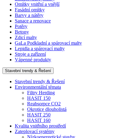
Omítky vnitřní a vnější
Fasádní omítky
Barvy a nátěry
Sanace a renovace
Potěry
Betony
Zdicí malty
GaLa Podkladní a spárovací malty
Lepidla a spárovací malty
Stroje a zařízení
Vápenné produkty
Stavební trendy & Řešení
Stavební trendy & Řešení
Environmentální témata
Filtry Herding
HASIT 150
Reabsorpce CO2
Okrotice dlouholistá
HASIT 250
HASIT 160
Kvalita vnitřního prostředí
Zateplovací systémy
Nízkoenergetické stavby