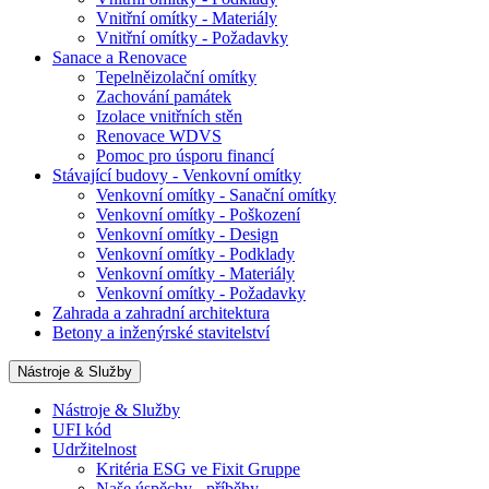
Vnitřní omítky - Materiály
Vnitřní omítky - Požadavky
Sanace a Renovace
Tepelněizolační omítky
Zachování památek
Izolace vnitřních stěn
Renovace WDVS
Pomoc pro úsporu financí
Stávající budovy - Venkovní omítky
Venkovní omítky - Sanační omítky
Venkovní omítky - Poškození
Venkovní omítky - Design
Venkovní omítky - Podklady
Venkovní omítky - Materiály
Venkovní omítky - Požadavky
Zahrada a zahradní architektura
Betony a inženýrské stavitelství
Nástroje & Služby
Nástroje & Služby
UFI kód
Udržitelnost
Kritéria ESG ve Fixit Gruppe
Naše úspěchy - příběhy