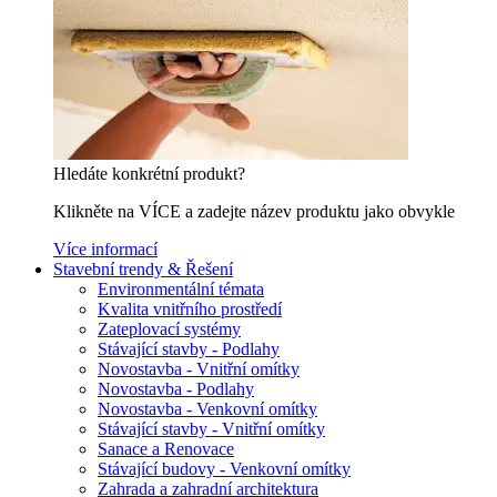
Hledáte konkrétní produkt?
Klikněte na VÍCE a zadejte název produktu jako obvykle
Více informací
Stavební trendy & Řešení
Environmentální témata
Kvalita vnitřního prostředí
Zateplovací systémy
Stávající stavby - Podlahy
Novostavba - Vnitřní omítky
Novostavba - Podlahy
Novostavba - Venkovní omítky
Stávající stavby - Vnitřní omítky
Sanace a Renovace
Stávající budovy - Venkovní omítky
Zahrada a zahradní architektura