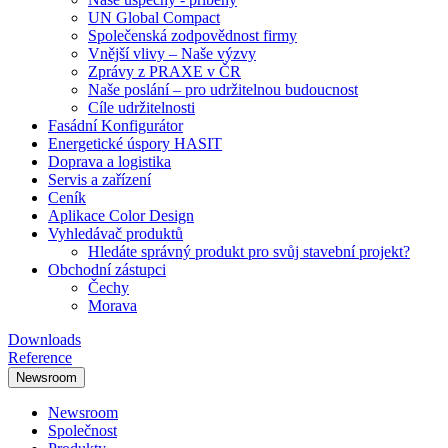
UN Global Compact
Společenská zodpovědnost firmy
Vnější vlivy – Naše výzvy
Zprávy z PRAXE v ČR
Naše poslání – pro udržitelnou budoucnost
Cíle udržitelnosti
Fasádní Konfigurátor
Energetické úspory HASIT
Doprava a logistika
Servis a zařízení
Ceník
Aplikace Color Design
Vyhledávač produktů
Hledáte správný produkt pro svůj stavební projekt?
Obchodní zástupci
Čechy
Morava
Downloads
Reference
Newsroom
Newsroom
Společnost