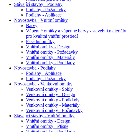
Stávající stavby - Podlahy
Podlahy - Požadavky
Podlahy - Aplikace
Novostavba - Vnitřní omítky
Barvy
Vápenné omítky a vápenné barvy - stavební materiály
pro kvalitní vnitřní prostředí
Fasádní omítky
Vnitřní omítky - Design
Vnitřní omítky - Požadavky
Vnitřní omítky - Materiály
Vnitřní omítky - Podklady
Novostavba - Podlahy
Podlahy - Aplikace
Podlahy - Požadavky
Novostavba - Venkovní omítky
Venkovní omítky - Sokly
Venkovní omítky - Design
Venkovní omítky - Podklady
Venkovní omítky - Materiály
Venkovní omítky - Požadavky
Stávající stavby - Vnitřní omítky
Vnitřní omítky - Design
Vnitřní omítky - Plísně
Vnitřní omítky - Podklady