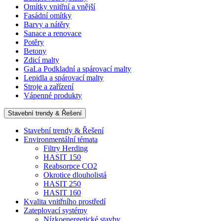
Omítky vnitřní a vnější
Fasádní omítky
Barvy a nátěry
Sanace a renovace
Potěry
Betony
Zdicí malty
GaLa Podkladní a spárovací malty
Lepidla a spárovací malty
Stroje a zařízení
Vápenné produkty
Stavební trendy & Řešení
Stavební trendy & Řešení
Environmentální témata
Filtry Herding
HASIT 150
Reabsorpce CO2
Okrotice dlouholistá
HASIT 250
HASIT 160
Kvalita vnitřního prostředí
Zateplovací systémy
Nízkoenergetické stavby