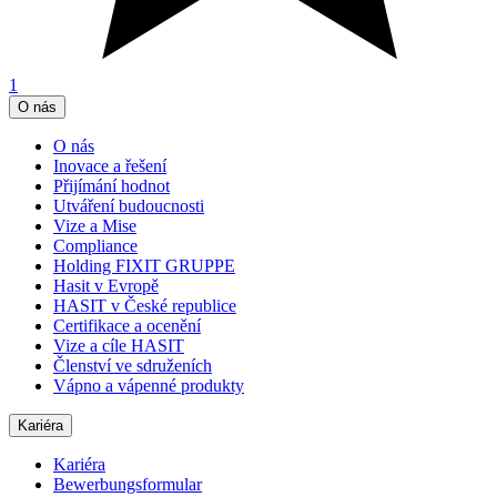
1
O nás
O nás
Inovace a řešení
Přijímání hodnot
Utváření budoucnosti
Vize a Mise
Compliance
Holding FIXIT GRUPPE
Hasit v Evropě
HASIT v České republice
Certifikace a ocenění
Vize a cíle HASIT
Členství ve sdruženích
Vápno a vápenné produkty
Kariéra
Kariéra
Bewerbungsformular