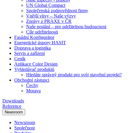
UN Global Compact
Společenská zodpovědnost firmy
Vnější vlivy – Naše výzvy
Zprávy z PRAXE v ČR
Naše poslání – pro udržitelnou budoucnost
Cíle udržitelnosti
Fasádní Konfigurátor
Energetické úspory HASIT
Doprava a logistika
Servis a zařízení
Ceník
Aplikace Color Design
Vyhledávač produktů
Hledáte správný produkt pro svůj stavební projekt?
Obchodní zástupci
Čechy
Morava
Downloads
Reference
Newsroom
Newsroom
Společnost