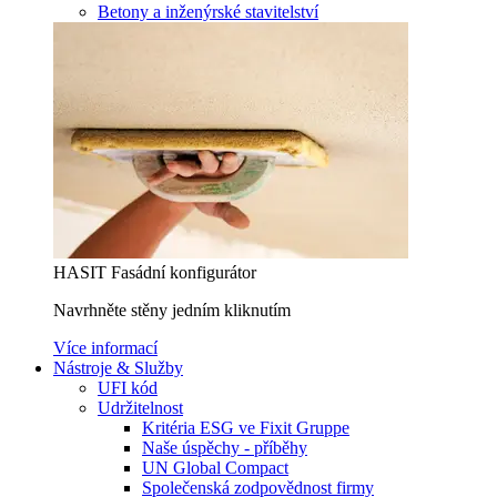
Betony a inženýrské stavitelství
HASIT Fasádní konfigurátor
Navrhněte stěny jedním kliknutím
Více informací
Nástroje & Služby
UFI kód
Udržitelnost
Kritéria ESG ve Fixit Gruppe
Naše úspěchy - příběhy
UN Global Compact
Společenská zodpovědnost firmy