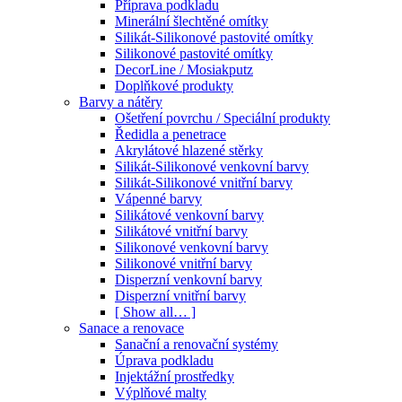
Příprava podkladu
Minerální šlechtěné omítky
Silikát-Silikonové pastovité omítky
Silikonové pastovité omítky
DecorLine / Mosiakputz
Doplňkové produkty
Barvy a nátěry
Ošetření povrchu / Speciální produkty
Ředidla a penetrace
Akrylátové hlazené stěrky
Silikát-Silikonové venkovní barvy
Silikát-Silikonové vnitřní barvy
Vápenné barvy
Silikátové venkovní barvy
Silikátové vnitřní barvy
Silikonové venkovní barvy
Silikonové vnitřní barvy
Disperzní venkovní barvy
Disperzní vnitřní barvy
[ Show all… ]
Sanace a renovace
Sanační a renovační systémy
Úprava podkladu
Injektážní prostředky
Výplňové malty