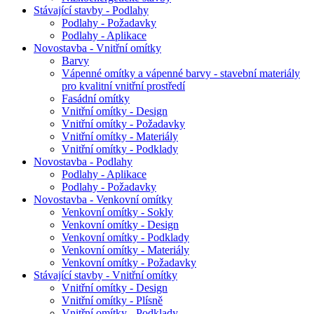
Stávající stavby - Podlahy
Podlahy - Požadavky
Podlahy - Aplikace
Novostavba - Vnitřní omítky
Barvy
Vápenné omítky a vápenné barvy - stavební materiály
pro kvalitní vnitřní prostředí
Fasádní omítky
Vnitřní omítky - Design
Vnitřní omítky - Požadavky
Vnitřní omítky - Materiály
Vnitřní omítky - Podklady
Novostavba - Podlahy
Podlahy - Aplikace
Podlahy - Požadavky
Novostavba - Venkovní omítky
Venkovní omítky - Sokly
Venkovní omítky - Design
Venkovní omítky - Podklady
Venkovní omítky - Materiály
Venkovní omítky - Požadavky
Stávající stavby - Vnitřní omítky
Vnitřní omítky - Design
Vnitřní omítky - Plísně
Vnitřní omítky - Podklady