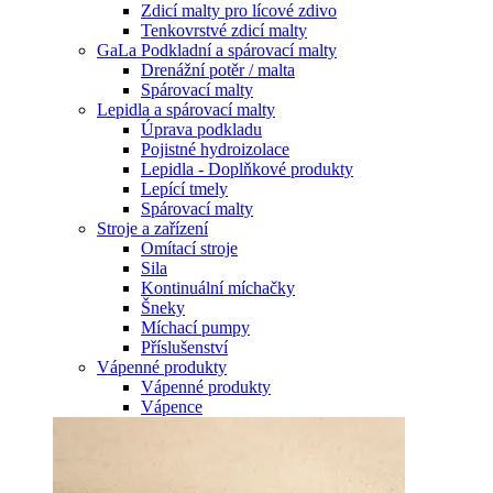
Zdicí malty pro lícové zdivo
Tenkovrstvé zdicí malty
GaLa Podkladní a spárovací malty
Drenážní potěr / malta
Spárovací malty
Lepidla a spárovací malty
Úprava podkladu
Pojistné hydroizolace
Lepidla - Doplňkové produkty
Lepící tmely
Spárovací malty
Stroje a zařízení
Omítací stroje
Sila
Kontinuální míchačky
Šneky
Míchací pumpy
Příslušenství
Vápenné produkty
Vápenné produkty
Vápence