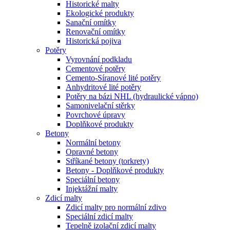
Historické malty
Ekologické produkty
Sanační omítky
Renovační omítky
Historická pojiva
Potěry
Vyrovnání podkladu
Cementové potěry
Cemento-Síranové lité potěry
Anhydritové lité potěry
Potěry na bázi NHL (hydraulické vápno)
Samonivelační stěrky
Povrchové úpravy
Doplňkové produkty
Betony
Normální betony
Opravné betony
Stříkané betony (torkrety)
Betony - Doplňkové produkty
Speciální betony
Injektážní malty
Zdicí malty
Zdicí malty pro normální zdivo
Speciální zdicí malty
Tepelně izolační zdicí malty