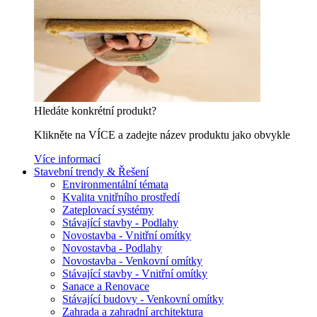
Hledáte konkrétní produkt?
Klikněte na VÍCE a zadejte název produktu jako obvykle
Více informací
Stavební trendy & Řešení
Environmentální témata
Kvalita vnitřního prostředí
Zateplovací systémy
Stávající stavby - Podlahy
Novostavba - Vnitřní omítky
Novostavba - Podlahy
Novostavba - Venkovní omítky
Stávající stavby - Vnitřní omítky
Sanace a Renovace
Stávající budovy - Venkovní omítky
Zahrada a zahradní architektura