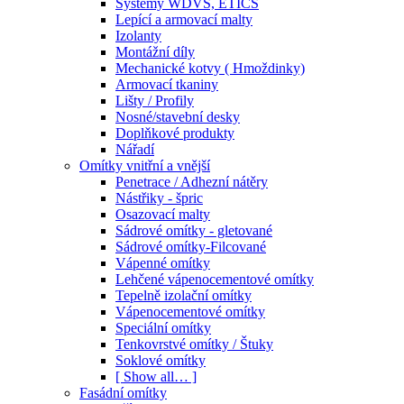
Systémy WDVS, ETICS
Lepící a armovací malty
Izolanty
Montážní díly
Mechanické kotvy ( Hmoždinky)
Armovací tkaniny
Lišty / Profily
Nosné/stavební desky
Doplňkové produkty
Nářadí
Omítky vnitřní a vnější
Penetrace / Adhezní nátěry
Nástřiky - špric
Osazovací malty
Sádrové omítky - gletované
Sádrové omítky-Filcované
Vápenné omítky
Lehčené vápenocementové omítky
Tepelně izolační omítky
Vápenocementové omítky
Speciální omítky
Tenkovrstvé omítky / Štuky
Soklové omítky
[ Show all… ]
Fasádní omítky