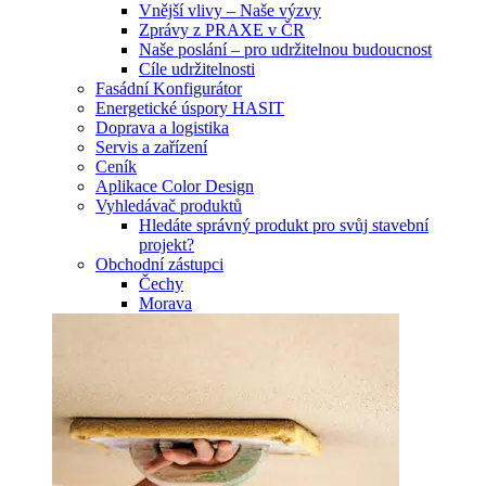
Vnější vlivy – Naše výzvy
Zprávy z PRAXE v ČR
Naše poslání – pro udržitelnou budoucnost
Cíle udržitelnosti
Fasádní Konfigurátor
Energetické úspory HASIT
Doprava a logistika
Servis a zařízení
Ceník
Aplikace Color Design
Vyhledávač produktů
Hledáte správný produkt pro svůj stavební
projekt?
Obchodní zástupci
Čechy
Morava