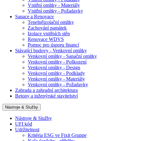
Vnitřní omítky - Materiály
Vnitřní omítky - Požadavky
Sanace a Renovace
Tepelněizolační omítky
Zachování památek
Izolace vnitřních stěn
Renovace WDVS
Pomoc pro úsporu financí
Stávající budovy - Venkovní omítky
Venkovní omítky - Sanační omítky
Venkovní omítky - Poškození
Venkovní omítky - Design
Venkovní omítky - Podklady
Venkovní omítky - Materiály
Venkovní omítky - Požadavky
Zahrada a zahradní architektura
Betony a inženýrské stavitelství
Nástroje & Služby
Nástroje & Služby
UFI kód
Udržitelnost
Kritéria ESG ve Fixit Gruppe
Naše úspěchy - příběhy