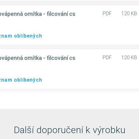
penná omítka - filcování cs
PDF
120 KB
eznam oblíbených
penná omítka - filcování cs
PDF
120 KB
eznam oblíbených
Další doporučení k výrobku