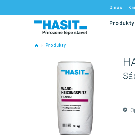
O nás
Ka
Produkty
Home
Produkty
H
Sá
O