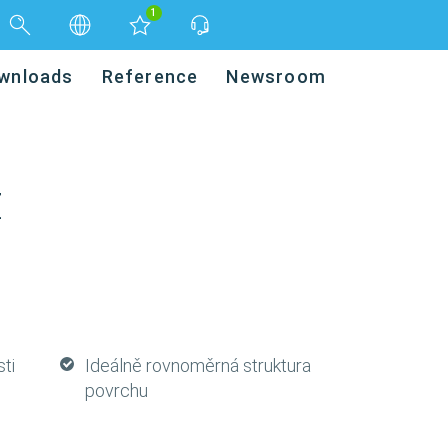
1
wnloads
Reference
Newsroom
Z
ti
Ideálně rovnoměrná struktura
povrchu