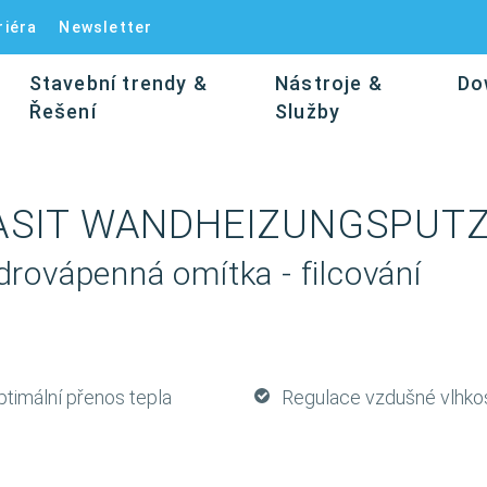
riéra
Newsletter
Stavební trendy &
Nástroje &
Do
Řešení
Služby
ASIT WANDHEIZUNGSPUT
drovápenná omítka - filcování
ptimální přenos tepla
Regulace vzdušné vlhkos