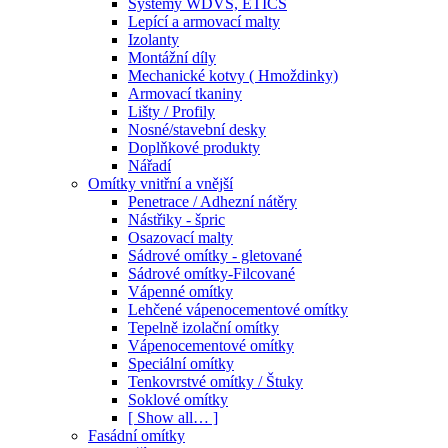
Systémy WDVS, ETICS
Lepící a armovací malty
Izolanty
Montážní díly
Mechanické kotvy ( Hmoždinky)
Armovací tkaniny
Lišty / Profily
Nosné/stavební desky
Doplňkové produkty
Nářadí
Omítky vnitřní a vnější
Penetrace / Adhezní nátěry
Nástřiky - špric
Osazovací malty
Sádrové omítky - gletované
Sádrové omítky-Filcované
Vápenné omítky
Lehčené vápenocementové omítky
Tepelně izolační omítky
Vápenocementové omítky
Speciální omítky
Tenkovrstvé omítky / Štuky
Soklové omítky
[ Show all… ]
Fasádní omítky