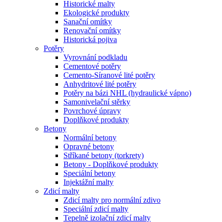
Historické malty
Ekologické produkty
Sanační omítky
Renovační omítky
Historická pojiva
Potěry
Vyrovnání podkladu
Cementové potěry
Cemento-Síranové lité potěry
Anhydritové lité potěry
Potěry na bázi NHL (hydraulické vápno)
Samonivelační stěrky
Povrchové úpravy
Doplňkové produkty
Betony
Normální betony
Opravné betony
Stříkané betony (torkrety)
Betony - Doplňkové produkty
Speciální betony
Injektážní malty
Zdicí malty
Zdicí malty pro normální zdivo
Speciální zdicí malty
Tepelně izolační zdicí malty