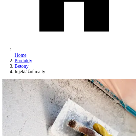
Home
Produkty
Betony
Injektážní malty