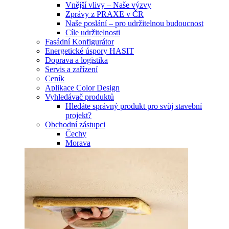
Vnější vlivy – Naše výzvy
Zprávy z PRAXE v ČR
Naše poslání – pro udržitelnou budoucnost
Cíle udržitelnosti
Fasádní Konfigurátor
Energetické úspory HASIT
Doprava a logistika
Servis a zařízení
Ceník
Aplikace Color Design
Vyhledávač produktů
Hledáte správný produkt pro svůj stavební
projekt?
Obchodní zástupci
Čechy
Morava