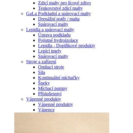
Zdicí malty pro lícové zdivo
Tenkovrstvé zdicí malty
GaLa Podkladní a spárovací malty
Drenážní potěr / malta
Spárovací malty
Lepidla a spárovací malty
Úprava podkladu
Pojistné hydroizolace
Lepidla - Doplňkové produkty
Lepící tmely
Spárovací malty
Stroje a zařízení
Omítací stroje
Sila
Kontinuální míchačky
Šneky
Míchací pumpy
Příslušenství
Vápenné produkty
Vápenné produkty
Vápence