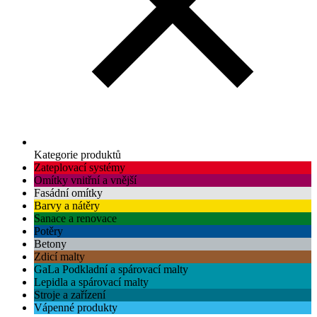
Kategorie produktů
Zateplovací systémy
Omítky vnitřní a vnější
Fasádní omítky
Barvy a nátěry
Sanace a renovace
Potěry
Betony
Zdicí malty
GaLa Podkladní a spárovací malty
Lepidla a spárovací malty
Stroje a zařízení
Vápenné produkty