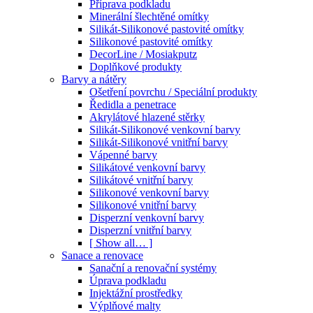
Příprava podkladu
Minerální šlechtěné omítky
Silikát-Silikonové pastovité omítky
Silikonové pastovité omítky
DecorLine / Mosiakputz
Doplňkové produkty
Barvy a nátěry
Ošetření povrchu / Speciální produkty
Ředidla a penetrace
Akrylátové hlazené stěrky
Silikát-Silikonové venkovní barvy
Silikát-Silikonové vnitřní barvy
Vápenné barvy
Silikátové venkovní barvy
Silikátové vnitřní barvy
Silikonové venkovní barvy
Silikonové vnitřní barvy
Disperzní venkovní barvy
Disperzní vnitřní barvy
[ Show all… ]
Sanace a renovace
Sanační a renovační systémy
Úprava podkladu
Injektážní prostředky
Výplňové malty