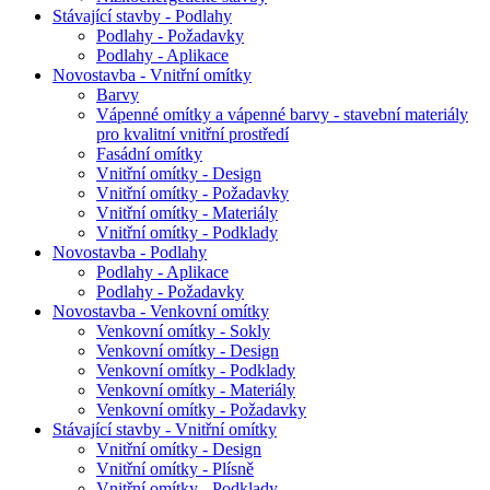
Stávající stavby - Podlahy
Podlahy - Požadavky
Podlahy - Aplikace
Novostavba - Vnitřní omítky
Barvy
Vápenné omítky a vápenné barvy - stavební materiály
pro kvalitní vnitřní prostředí
Fasádní omítky
Vnitřní omítky - Design
Vnitřní omítky - Požadavky
Vnitřní omítky - Materiály
Vnitřní omítky - Podklady
Novostavba - Podlahy
Podlahy - Aplikace
Podlahy - Požadavky
Novostavba - Venkovní omítky
Venkovní omítky - Sokly
Venkovní omítky - Design
Venkovní omítky - Podklady
Venkovní omítky - Materiály
Venkovní omítky - Požadavky
Stávající stavby - Vnitřní omítky
Vnitřní omítky - Design
Vnitřní omítky - Plísně
Vnitřní omítky - Podklady