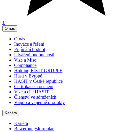
1
O nás
O nás
Inovace a řešení
Přijímání hodnot
Utváření budoucnosti
Vize a Mise
Compliance
Holding FIXIT GRUPPE
Hasit v Evropě
HASIT v České republice
Certifikace a ocenění
Vize a cíle HASIT
Členství ve sdruženích
Vápno a vápenné produkty
Kariéra
Kariéra
Bewerbungsformular