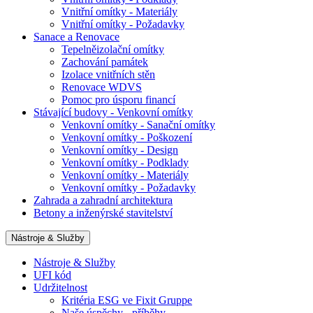
Vnitřní omítky - Materiály
Vnitřní omítky - Požadavky
Sanace a Renovace
Tepelněizolační omítky
Zachování památek
Izolace vnitřních stěn
Renovace WDVS
Pomoc pro úsporu financí
Stávající budovy - Venkovní omítky
Venkovní omítky - Sanační omítky
Venkovní omítky - Poškození
Venkovní omítky - Design
Venkovní omítky - Podklady
Venkovní omítky - Materiály
Venkovní omítky - Požadavky
Zahrada a zahradní architektura
Betony a inženýrské stavitelství
Nástroje & Služby
Nástroje & Služby
UFI kód
Udržitelnost
Kritéria ESG ve Fixit Gruppe
Naše úspěchy - příběhy