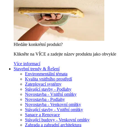
Hledáte konkrétní produkt?
Klikněte na VÍCE a zadejte název produktu jako obvykle
Více informací
Stavební trendy & Řešení
Environmentální témata
Kvalita vnitřního prostředí
Zateplovací systémy
Stávající stavby - Podlahy
Novostavba - Vnitřní omítky
Novostavba - Podlahy
Novostavba - Venkovní omítky
Stávající stavby - Vnitřní omítky
Sanace a Renovace
Stávající budovy - Venkovní omítky
Zahrada a zahradní architektura