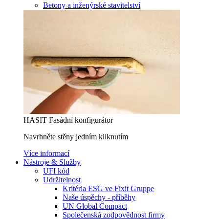
Betony a inženýrské stavitelství
HASIT Fasádní konfigurátor
Navrhněte stěny jedním kliknutím
Více informací
Nástroje & Služby
UFI kód
Udržitelnost
Kritéria ESG ve Fixit Gruppe
Naše úspěchy - příběhy
UN Global Compact
Společenská zodpovědnost firmy