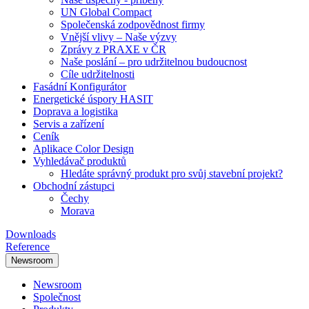
UN Global Compact
Společenská zodpovědnost firmy
Vnější vlivy – Naše výzvy
Zprávy z PRAXE v ČR
Naše poslání – pro udržitelnou budoucnost
Cíle udržitelnosti
Fasádní Konfigurátor
Energetické úspory HASIT
Doprava a logistika
Servis a zařízení
Ceník
Aplikace Color Design
Vyhledávač produktů
Hledáte správný produkt pro svůj stavební projekt?
Obchodní zástupci
Čechy
Morava
Downloads
Reference
Newsroom
Newsroom
Společnost