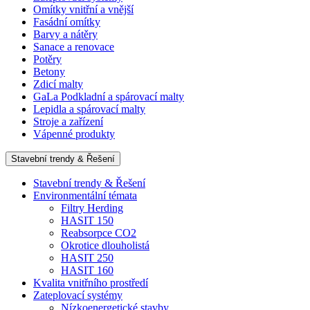
Omítky vnitřní a vnější
Fasádní omítky
Barvy a nátěry
Sanace a renovace
Potěry
Betony
Zdicí malty
GaLa Podkladní a spárovací malty
Lepidla a spárovací malty
Stroje a zařízení
Vápenné produkty
Stavební trendy & Řešení
Stavební trendy & Řešení
Environmentální témata
Filtry Herding
HASIT 150
Reabsorpce CO2
Okrotice dlouholistá
HASIT 250
HASIT 160
Kvalita vnitřního prostředí
Zateplovací systémy
Nízkoenergetické stavby