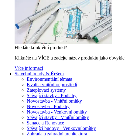
Hledáte konkrétní produkt?
Klikněte na VÍCE a zadejte název produktu jako obvykle
Více informací
Stavební trendy & Řešení
Environmentální témata
Kvalita vnitřního prostředí
Zateplovací systémy
Stávající stavby - Podlahy
Novostavba - Vnitřní omítky
Novostavba - Podlahy
Novostavba - Venkovní omítky
Stávající stavby - Vnitřní omítky
Sanace a Renovace
Stávající budovy - Venkovní omítky
Zahrada a zahradní architektura