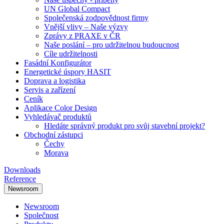
UN Global Compact
Společenská zodpovědnost firmy
Vnější vlivy – Naše výzvy
Zprávy z PRAXE v ČR
Naše poslání – pro udržitelnou budoucnost
Cíle udržitelnosti
Fasádní Konfigurátor
Energetické úspory HASIT
Doprava a logistika
Servis a zařízení
Ceník
Aplikace Color Design
Vyhledávač produktů
Hledáte správný produkt pro svůj stavební projekt?
Obchodní zástupci
Čechy
Morava
Downloads
Reference
Newsroom
Newsroom
Společnost