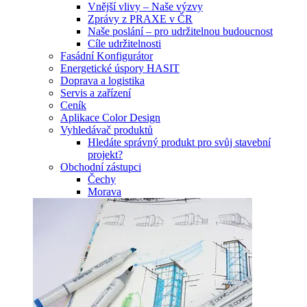
Vnější vlivy – Naše výzvy
Zprávy z PRAXE v ČR
Naše poslání – pro udržitelnou budoucnost
Cíle udržitelnosti
Fasádní Konfigurátor
Energetické úspory HASIT
Doprava a logistika
Servis a zařízení
Ceník
Aplikace Color Design
Vyhledávač produktů
Hledáte správný produkt pro svůj stavební
projekt?
Obchodní zástupci
Čechy
Morava