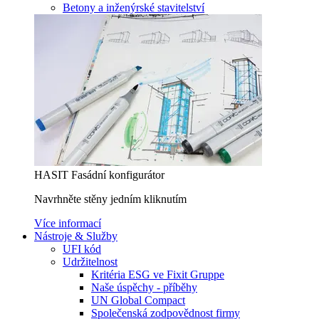
Betony a inženýrské stavitelství
HASIT Fasádní konfigurátor
Navrhněte stěny jedním kliknutím
Více informací
Nástroje & Služby
UFI kód
Udržitelnost
Kritéria ESG ve Fixit Gruppe
Naše úspěchy - příběhy
UN Global Compact
Společenská zodpovědnost firmy