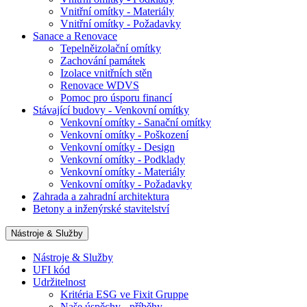
Vnitřní omítky - Materiály
Vnitřní omítky - Požadavky
Sanace a Renovace
Tepelněizolační omítky
Zachování památek
Izolace vnitřních stěn
Renovace WDVS
Pomoc pro úsporu financí
Stávající budovy - Venkovní omítky
Venkovní omítky - Sanační omítky
Venkovní omítky - Poškození
Venkovní omítky - Design
Venkovní omítky - Podklady
Venkovní omítky - Materiály
Venkovní omítky - Požadavky
Zahrada a zahradní architektura
Betony a inženýrské stavitelství
Nástroje & Služby
Nástroje & Služby
UFI kód
Udržitelnost
Kritéria ESG ve Fixit Gruppe
Naše úspěchy - příběhy