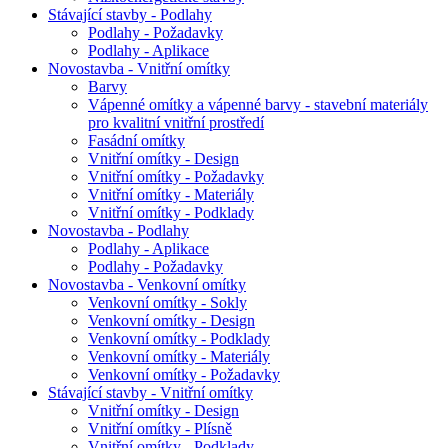
Stávající stavby - Podlahy
Podlahy - Požadavky
Podlahy - Aplikace
Novostavba - Vnitřní omítky
Barvy
Vápenné omítky a vápenné barvy - stavební materiály
pro kvalitní vnitřní prostředí
Fasádní omítky
Vnitřní omítky - Design
Vnitřní omítky - Požadavky
Vnitřní omítky - Materiály
Vnitřní omítky - Podklady
Novostavba - Podlahy
Podlahy - Aplikace
Podlahy - Požadavky
Novostavba - Venkovní omítky
Venkovní omítky - Sokly
Venkovní omítky - Design
Venkovní omítky - Podklady
Venkovní omítky - Materiály
Venkovní omítky - Požadavky
Stávající stavby - Vnitřní omítky
Vnitřní omítky - Design
Vnitřní omítky - Plísně
Vnitřní omítky - Podklady