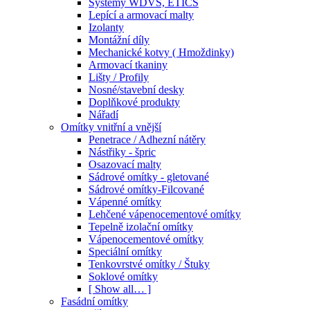
Systémy WDVS, ETICS
Lepící a armovací malty
Izolanty
Montážní díly
Mechanické kotvy ( Hmoždinky)
Armovací tkaniny
Lišty / Profily
Nosné/stavební desky
Doplňkové produkty
Nářadí
Omítky vnitřní a vnější
Penetrace / Adhezní nátěry
Nástřiky - špric
Osazovací malty
Sádrové omítky - gletované
Sádrové omítky-Filcované
Vápenné omítky
Lehčené vápenocementové omítky
Tepelně izolační omítky
Vápenocementové omítky
Speciální omítky
Tenkovrstvé omítky / Štuky
Soklové omítky
[ Show all… ]
Fasádní omítky