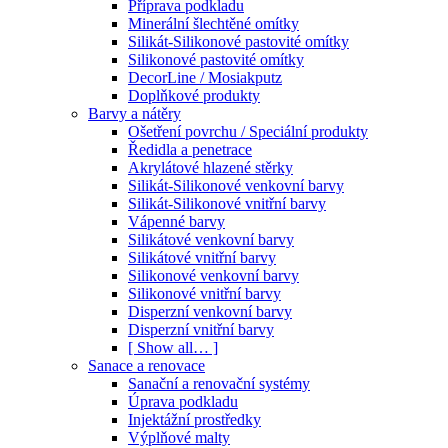
Příprava podkladu
Minerální šlechtěné omítky
Silikát-Silikonové pastovité omítky
Silikonové pastovité omítky
DecorLine / Mosiakputz
Doplňkové produkty
Barvy a nátěry
Ošetření povrchu / Speciální produkty
Ředidla a penetrace
Akrylátové hlazené stěrky
Silikát-Silikonové venkovní barvy
Silikát-Silikonové vnitřní barvy
Vápenné barvy
Silikátové venkovní barvy
Silikátové vnitřní barvy
Silikonové venkovní barvy
Silikonové vnitřní barvy
Disperzní venkovní barvy
Disperzní vnitřní barvy
[ Show all… ]
Sanace a renovace
Sanační a renovační systémy
Úprava podkladu
Injektážní prostředky
Výplňové malty