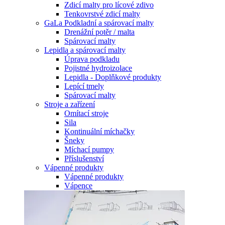
Zdicí malty pro lícové zdivo
Tenkovrstvé zdicí malty
GaLa Podkladní a spárovací malty
Drenážní potěr / malta
Spárovací malty
Lepidla a spárovací malty
Úprava podkladu
Pojistné hydroizolace
Lepidla - Doplňkové produkty
Lepící tmely
Spárovací malty
Stroje a zařízení
Omítací stroje
Sila
Kontinuální míchačky
Šneky
Míchací pumpy
Příslušenství
Vápenné produkty
Vápenné produkty
Vápence