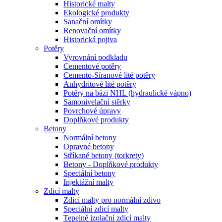
Historické malty
Ekologické produkty
Sanační omítky
Renovační omítky
Historická pojiva
Potěry
Vyrovnání podkladu
Cementové potěry
Cemento-Síranové lité potěry
Anhydritové lité potěry
Potěry na bázi NHL (hydraulické vápno)
Samonivelační stěrky
Povrchové úpravy
Doplňkové produkty
Betony
Normální betony
Opravné betony
Stříkané betony (torkrety)
Betony - Doplňkové produkty
Speciální betony
Injektážní malty
Zdicí malty
Zdicí malty pro normální zdivo
Speciální zdicí malty
Tepelně izolační zdicí malty