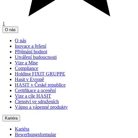
1
O nás
O nás
Inovace a řešení
Přijímání hodnot
Utváření budoucnosti
Vize a Mise
Compliance
Holding FIXIT GRUPPE
Hasit v Evropě
HASIT v České republice
Certifikace a ocenění
Vize a cíle HASIT
Členství ve sdruženích
Vápno a vápenné produkty
Kariéra
Kariéra
Bewerbungsformular