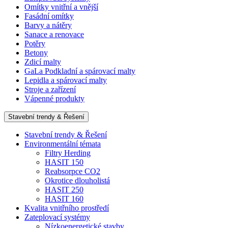
Omítky vnitřní a vnější
Fasádní omítky
Barvy a nátěry
Sanace a renovace
Potěry
Betony
Zdicí malty
GaLa Podkladní a spárovací malty
Lepidla a spárovací malty
Stroje a zařízení
Vápenné produkty
Stavební trendy & Řešení
Stavební trendy & Řešení
Environmentální témata
Filtry Herding
HASIT 150
Reabsorpce CO2
Okrotice dlouholistá
HASIT 250
HASIT 160
Kvalita vnitřního prostředí
Zateplovací systémy
Nízkoenergetické stavby