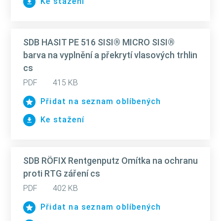
Ke stažení
SDB HASIT PE 516 SISI® MICRO SISI®
barva na vyplnění a překrytí vlasových trhlin
cs
PDF
415 KB
Přidat na seznam oblíbených
Ke stažení
SDB RÖFIX Rentgenputz Omítka na ochranu
proti RTG záření cs
PDF
402 KB
Přidat na seznam oblíbených