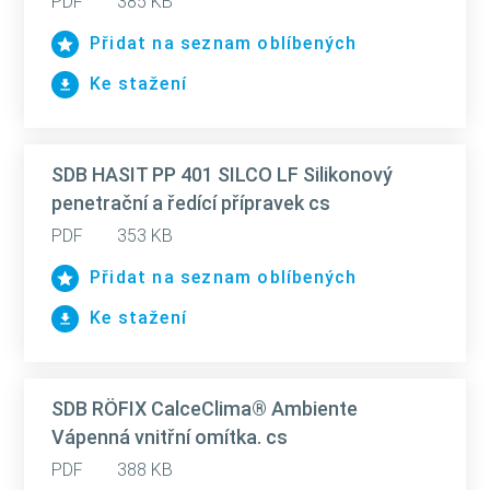
PDF
385 KB
Přidat na seznam oblíbených
Ke stažení
SDB HASIT PP 401 SILCO LF Silikonový
penetrační a ředící přípravek cs
PDF
353 KB
Přidat na seznam oblíbených
Ke stažení
SDB RÖFIX CalceClima® Ambiente
Vápenná vnitřní omítka. cs
PDF
388 KB