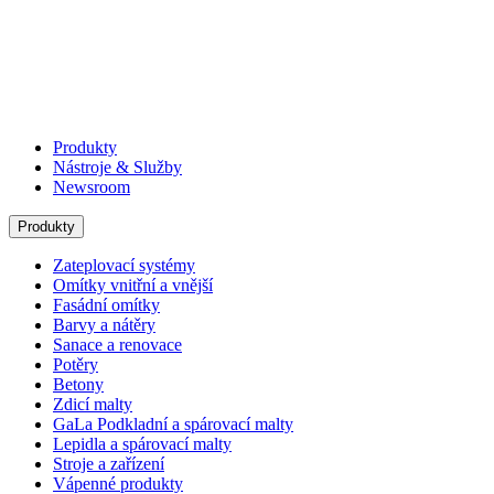
Produkty
Nástroje & Služby
Newsroom
Produkty
Zateplovací systémy
Omítky vnitřní a vnější
Fasádní omítky
Barvy a nátěry
Sanace a renovace
Potěry
Betony
Zdicí malty
GaLa Podkladní a spárovací malty
Lepidla a spárovací malty
Stroje a zařízení
Vápenné produkty