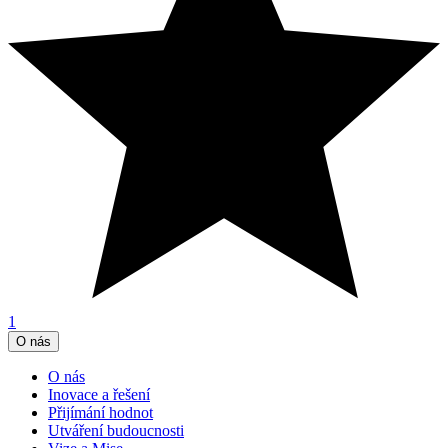
1
O nás
O nás
Inovace a řešení
Přijímání hodnot
Utváření budoucnosti