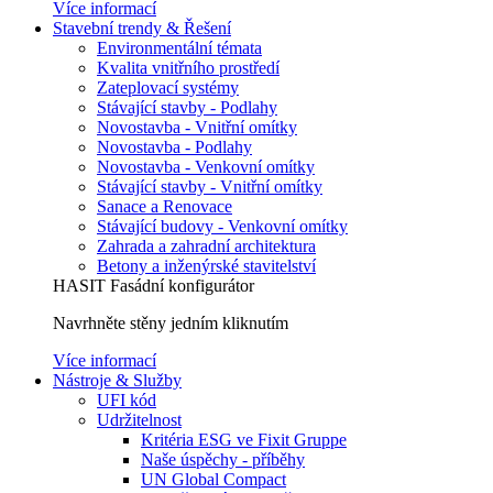
Více informací
Stavební trendy & Řešení
Environmentální témata
Kvalita vnitřního prostředí
Zateplovací systémy
Stávající stavby - Podlahy
Novostavba - Vnitřní omítky
Novostavba - Podlahy
Novostavba - Venkovní omítky
Stávající stavby - Vnitřní omítky
Sanace a Renovace
Stávající budovy - Venkovní omítky
Zahrada a zahradní architektura
Betony a inženýrské stavitelství
HASIT Fasádní konfigurátor
Navrhněte stěny jedním kliknutím
Více informací
Nástroje & Služby
UFI kód
Udržitelnost
Kritéria ESG ve Fixit Gruppe
Naše úspěchy - příběhy
UN Global Compact