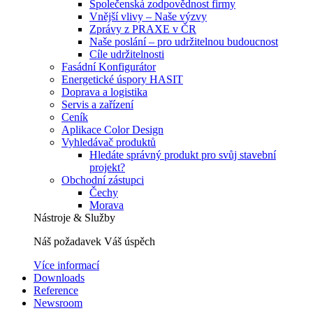
Společenská zodpovědnost firmy
Vnější vlivy – Naše výzvy
Zprávy z PRAXE v ČR
Naše poslání – pro udržitelnou budoucnost
Cíle udržitelnosti
Fasádní Konfigurátor
Energetické úspory HASIT
Doprava a logistika
Servis a zařízení
Ceník
Aplikace Color Design
Vyhledávač produktů
Hledáte správný produkt pro svůj stavební
projekt?
Obchodní zástupci
Čechy
Morava
Nástroje & Služby
Náš požadavek Váš úspěch
Více informací
Downloads
Reference
Newsroom