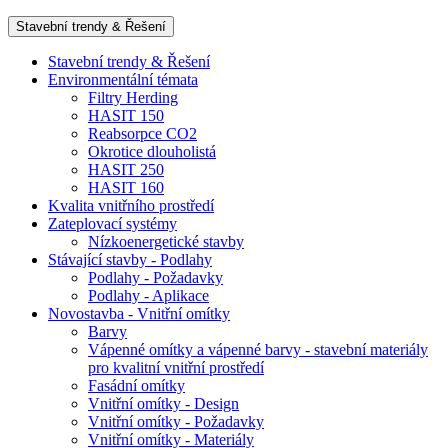
Stavební trendy & Řešení
Stavební trendy & Řešení
Environmentální témata
Filtry Herding
HASIT 150
Reabsorpce CO2
Okrotice dlouholistá
HASIT 250
HASIT 160
Kvalita vnitřního prostředí
Zateplovací systémy
Nízkoenergetické stavby
Stávající stavby - Podlahy
Podlahy - Požadavky
Podlahy - Aplikace
Novostavba - Vnitřní omítky
Barvy
Vápenné omítky a vápenné barvy - stavební materiály
pro kvalitní vnitřní prostředí
Fasádní omítky
Vnitřní omítky - Design
Vnitřní omítky - Požadavky
Vnitřní omítky - Materiály