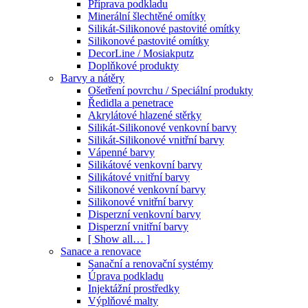
Příprava podkladu
Minerální šlechtěné omítky
Silikát-Silikonové pastovité omítky
Silikonové pastovité omítky
DecorLine / Mosiakputz
Doplňkové produkty
Barvy a nátěry
Ošetření povrchu / Speciální produkty
Ředidla a penetrace
Akrylátové hlazené stěrky
Silikát-Silikonové venkovní barvy
Silikát-Silikonové vnitřní barvy
Vápenné barvy
Silikátové venkovní barvy
Silikátové vnitřní barvy
Silikonové venkovní barvy
Silikonové vnitřní barvy
Disperzní venkovní barvy
Disperzní vnitřní barvy
[ Show all… ]
Sanace a renovace
Sanační a renovační systémy
Úprava podkladu
Injektážní prostředky
Výplňové malty