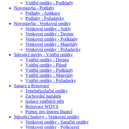
Vnitřní omítky - Podklady
Novostavba - Podlahy
Podlahy - Aplikace
Podlahy - Požadavky
Novostavba - Venkovní omítky
Venkovní omítky - Sokly
Venkovní omítky - Design
Venkovní omítky - Podklady
Venkovní omítky - Materiály
Venkovní omítky - Požadavky
Stávající stavby - Vnitřní omítky
Vnitřní omítky - Design
Vnitřní omítky - Plísně
Vnitřní omítky - Podklady
Vnitřní omítky - Materiály
Vnitřní omítky - Požadavky
Sanace a Renovace
Tepelněizolační omítky
Zachování památek
Izolace vnitřních stěn
Renovace WDVS
Pomoc pro úsporu financí
Stávající budovy - Venkovní omítky
Venkovní omítky - Sanační omítky
Venkovní omítky - Poškození