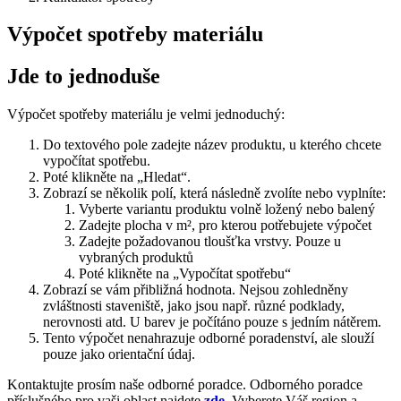
Výpočet spotřeby materiálu
Jde to jednoduše
Výpočet spotřeby materiálu je velmi jednoduchý:
Do textového pole zadejte název produktu, u kterého chcete
vypočítat spotřebu.
Poté klikněte na „Hledat“.
Zobrazí se několik polí, která následně zvolíte nebo vyplníte:
Vyberte variantu produktu volně ložený nebo balený
Zadejte plocha v m², pro kterou potřebujete výpočet
Zadejte požadovanou tloušťka vrstvy. Pouze u
vybraných produktů
Poté klikněte na „Vypočítat spotřebu“
Zobrazí se vám přibližná hodnota. Nejsou zohledněny
zvláštnosti staveniště, jako jsou např. různé podklady,
nerovnosti atd. U barev je počítáno pouze s jedním nátěrem.
Tento výpočet nenahrazuje odborné poradenství, ale slouží
pouze jako orientační údaj.
Kontaktujte prosím naše odborné poradce. Odborného poradce
příslušného pro vaši oblast najdete
zde
. Vyberete Váš region a