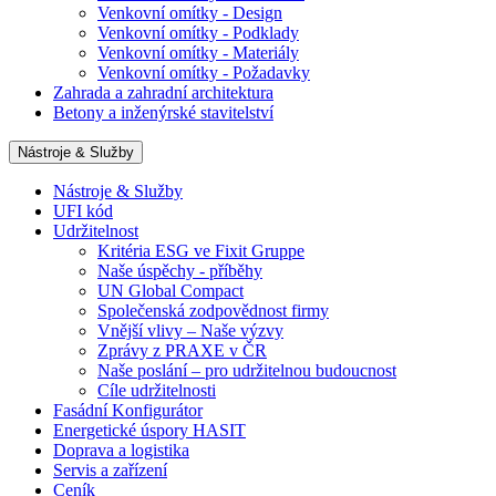
Venkovní omítky - Design
Venkovní omítky - Podklady
Venkovní omítky - Materiály
Venkovní omítky - Požadavky
Zahrada a zahradní architektura
Betony a inženýrské stavitelství
Nástroje & Služby
Nástroje & Služby
UFI kód
Udržitelnost
Kritéria ESG ve Fixit Gruppe
Naše úspěchy - příběhy
UN Global Compact
Společenská zodpovědnost firmy
Vnější vlivy – Naše výzvy
Zprávy z PRAXE v ČR
Naše poslání – pro udržitelnou budoucnost
Cíle udržitelnosti
Fasádní Konfigurátor
Energetické úspory HASIT
Doprava a logistika
Servis a zařízení
Ceník