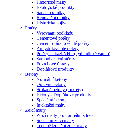
Historické malty
Ekologické produkty
Sanační omítky
Renovační omítky
Historická pojiva
Potěry
Vyrovnání podkladu
Cementové potěry
Cemento-Síranové lité potěry
Anhydritové lité potěry
Potěry na bázi NHL (hydraulické vápno)
Samonivelační stěrky
Povrchové úpravy
Doplňkové produkty
Betony
Normální betony
Opravné betony
Stříkané betony (torkrety)
Betony - Doplňkové produkty
Speciální betony
Injektážní malty
Zdicí malty
Zdicí malty pro normální zdivo
Speciální zdicí malty
Tepelně izolační zdicí malty