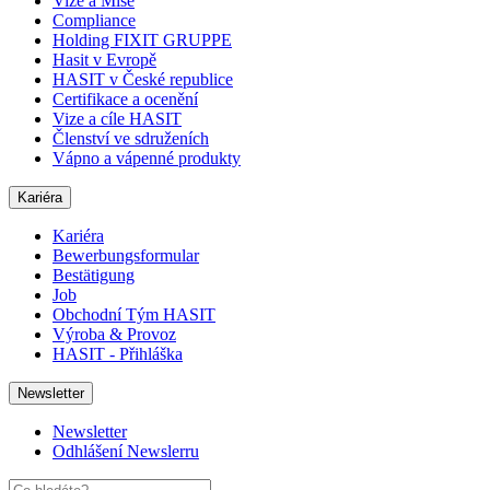
Vize a Mise
Compliance
Holding FIXIT GRUPPE
Hasit v Evropě
HASIT v České republice
Certifikace a ocenění
Vize a cíle HASIT
Členství ve sdruženích
Vápno a vápenné produkty
Kariéra
Kariéra
Bewerbungsformular
Bestätigung
Job
Obchodní Tým HASIT
Výroba & Provoz
HASIT - Přihláška
Newsletter
Newsletter
Odhlášení Newslerru