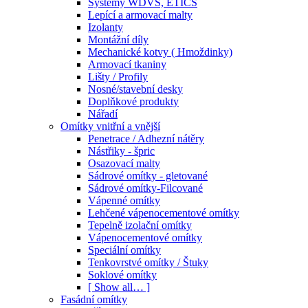
Systémy WDVS, ETICS
Lepící a armovací malty
Izolanty
Montážní díly
Mechanické kotvy ( Hmoždinky)
Armovací tkaniny
Lišty / Profily
Nosné/stavební desky
Doplňkové produkty
Nářadí
Omítky vnitřní a vnější
Penetrace / Adhezní nátěry
Nástřiky - špric
Osazovací malty
Sádrové omítky - gletované
Sádrové omítky-Filcované
Vápenné omítky
Lehčené vápenocementové omítky
Tepelně izolační omítky
Vápenocementové omítky
Speciální omítky
Tenkovrstvé omítky / Štuky
Soklové omítky
[ Show all… ]
Fasádní omítky