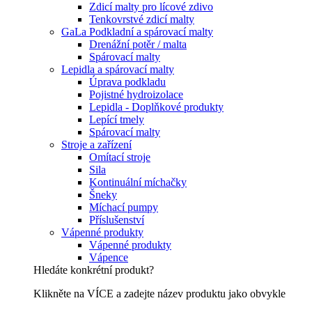
Zdicí malty pro lícové zdivo
Tenkovrstvé zdicí malty
GaLa Podkladní a spárovací malty
Drenážní potěr / malta
Spárovací malty
Lepidla a spárovací malty
Úprava podkladu
Pojistné hydroizolace
Lepidla - Doplňkové produkty
Lepící tmely
Spárovací malty
Stroje a zařízení
Omítací stroje
Sila
Kontinuální míchačky
Šneky
Míchací pumpy
Příslušenství
Vápenné produkty
Vápenné produkty
Vápence
Hledáte konkrétní produkt?
Klikněte na VÍCE a zadejte název produktu jako obvykle