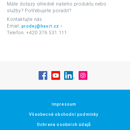
Máte dotazy ohledně našeho produktu nebo
služby? Potřebujete poradit?
Kontaktujte nás:
Email:
prodej@hasit.cz
Telefon: +420 376 531 111
Navštivte nás na Facebook
Navštivte nás na YouTube
Navštivte nás na Linke
Navštivte nás na
Impressum
Všeobecné obchodní podmínky
Ochrana osobních údajů