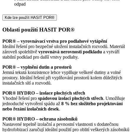
odpad
Kde lze použít HASIT POR®
Oblasti použití HASIT POR®
POR® – vyrovnávací vrstva pro podlahové vytápění
Ideální řešení pro bezpečné uložení instalačních rozvodů. Materiál
zároveň spolehlivě
vyrovnává nerovnosti podkladu
a vytváří
stabilní podklad pro další vrstvy podlahy.
POR® – vyplnění dutin a prostorů
Jemná tekutá konzistence lehce vyplňuje veškeré dutiny a volné
prostory. Ideální řešení při vyplňování prostorů kolem důležitých
instalačních sítí a rozvodů.
POR® HYDRO – izolace plochých střech
Vhodné řešení pro
spádovou izolaci plochých střech
. Umožňuje
jednoduché vytvoření spádu až
8 % bez složitého projektování
nebo řezání izolačních desek
.
POR® HYDRO – ochrana zásobníků
Nastavené tepelně izolační a pevnostní vlastnosti s dodatečnou
hydrofobizací zaručují ideální použití pro oblití veškerých zásobníků