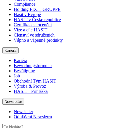
Compliance
Holding FIXIT GRUPPE
Hasit v Evropě
HASIT v České republice
Certifikace a ocenění
Vize a cíle HASIT
Členství ve sdruženích
Vápno a vápenné produkty
Kariéra
Kariéra
Bewerbungsformular
Bestätigung
Job
Obchodní Tým HASIT
Výroba & Provoz
HASIT - Přihláška
Newsletter
Newsletter
Odhlášení Newslerru