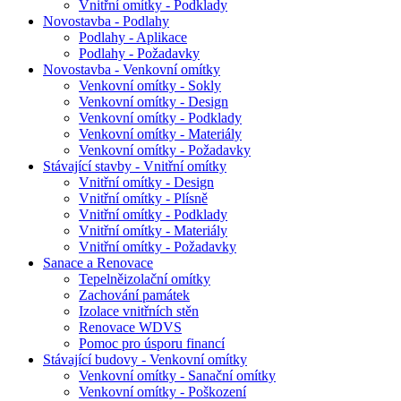
Vnitřní omítky - Podklady
Novostavba - Podlahy
Podlahy - Aplikace
Podlahy - Požadavky
Novostavba - Venkovní omítky
Venkovní omítky - Sokly
Venkovní omítky - Design
Venkovní omítky - Podklady
Venkovní omítky - Materiály
Venkovní omítky - Požadavky
Stávající stavby - Vnitřní omítky
Vnitřní omítky - Design
Vnitřní omítky - Plísně
Vnitřní omítky - Podklady
Vnitřní omítky - Materiály
Vnitřní omítky - Požadavky
Sanace a Renovace
Tepelněizolační omítky
Zachování památek
Izolace vnitřních stěn
Renovace WDVS
Pomoc pro úsporu financí
Stávající budovy - Venkovní omítky
Venkovní omítky - Sanační omítky
Venkovní omítky - Poškození