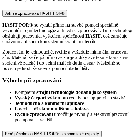
Jak se zpracovává HASIT POR®
HASIT POR®
se vyrábí přímo na stavbě pomocí speciálně
vyvinuté strojní technologie a ihned se zpracovává. Tuto technologii
obsluhují pracovníci vyškolení společností
HASIT
, což zaručuje
správnou aplikaci i konzistentní kvalitu materiálu.
Zpracování je jednoduché, rychlé a vyžaduje minimální pracovní
sílu. Materiál se čerpá přímo ze stroje a díky své tekuté konzistenci
spolehlivě zatéká i do velmi malých dutin a spár. Následně se
povrch jednoduše srovná pomocí hladicí lišty.
Výhody při zpracování
Kompletní
strojní technologie dodaná jako systém
Vysoký čerpací výkon
pro rychlý postup prací na stavbě
Jednoduchá a komfortní aplikace
Povrch stačí
stáhnout lištou – hotovo
Rychlé zpracování
umožňuje plynulý a efektivní pracovní
postup na staveništi
Proč pěnobeton HASIT POR® - ekonomické aspekty