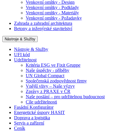
Venkovní omítky - Design
Venkovní omítky - Podklady
Venkovní omítky - Materiály
Venkovní omítky - Požadavky
Zahrada a zahradní architektura
Betony a inženýrské stavitelství
Nástroje & Služby
Nástroje & Služby
UFI kód
Udržitelnost
Kritéria ESG ve Fixit Gruppe
Naše úspěchy - příběhy
UN Global Compact
Společenská zodpovědnost firmy
Vnější vlivy – Naše výzvy
Zprávy z PRAXE v ČR
Naše poslání – pro udržitelnou budoucnost
Cíle udržitelnosti
Fasádní Konfigurátor
Energetické úspory HASIT
Doprava a logistika
Servis a zařízení
Ceník