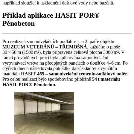
například sloužící k uskladnění dešťové vody nebo bazénů.
Příklad aplikace HASIT POR®
Pěnobeton
Pro realizaci samonivelačních podlah v 1. a 2. patře objektu
MUZEUM VETERÁNŮ – TŘEMOŠNÁ
, každého o ploše
30 × 50 m (1500 m²), byla připravena celková plocha 3000 m². V
rámci prováděných prací byla aplikována samonivelační
vyrovnávací vrstva na předpjatých panelech o tloušťce 4–6 cm. Po
čtyřech dnech následovala pokládka další skladby s využitím
materiálu
HASIT 465 – samonivelační cemento‑sulfátový potěr
.
Pro celou realizaci bylo spotřebováno přibližně
54 t materiálu
HASIT POR® Pěnobeton
.