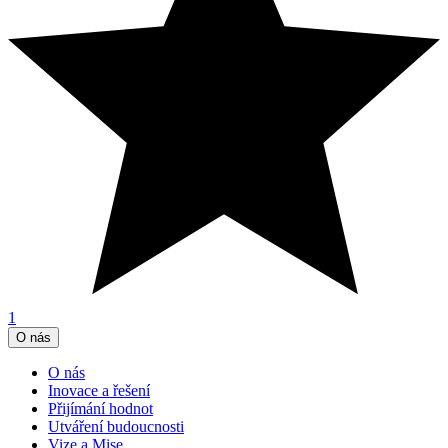
1
O nás
O nás
Inovace a řešení
Přijímání hodnot
Utváření budoucnosti
Vize a Mise