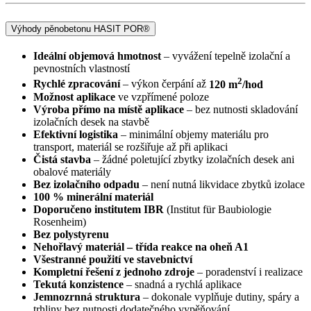
Výhody pěnobetonu HASIT POR®
Ideální objemová hmotnost
– vyvážení tepelně izolační a
pevnostních vlastností
2
Rychlé zpracování
– výkon čerpání až
120 m
/hod
Možnost aplikace
ve vzpřímené poloze
Výroba přímo na místě aplikace
– bez nutnosti skladování
izolačních desek na stavbě
Efektivní logistika
– minimální objemy materiálu pro
transport, materiál se rozšiřuje až při aplikaci
Čistá stavba
– žádné poletující zbytky izolačních desek ani
obalové materiály
Bez izolačního odpadu
– není nutná likvidace zbytků izolace
100 % minerální materiál
Doporučeno institutem IBR
(Institut für Baubiologie
Rosenheim)
Bez polystyrenu
Nehořlavý materiál – třída reakce na oheň A1
Všestranné použití ve stavebnictví
Kompletní řešení z jednoho zdroje
– poradenství i realizace
Tekutá konzistence
– snadná a rychlá aplikace
Jemnozrnná struktura
– dokonale vyplňuje dutiny, spáry a
trhliny bez nutnosti dodatečného vypěňování