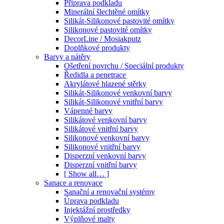
Příprava podkladu
Minerální šlechtěné omítky
Silikát-Silikonové pastovité omítky
Silikonové pastovité omítky
DecorLine / Mosiakputz
Doplňkové produkty
Barvy a nátěry
Ošetření povrchu / Speciální produkty
Ředidla a penetrace
Akrylátové hlazené stěrky
Silikát-Silikonové venkovní barvy
Silikát-Silikonové vnitřní barvy
Vápenné barvy
Silikátové venkovní barvy
Silikátové vnitřní barvy
Silikonové venkovní barvy
Silikonové vnitřní barvy
Disperzní venkovní barvy
Disperzní vnitřní barvy
[ Show all… ]
Sanace a renovace
Sanační a renovační systémy
Úprava podkladu
Injektážní prostředky
Výplňové malty