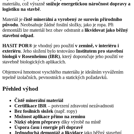
materiálu, což výrazně
snižuje energetickou náročnost dopravy a
logistiku na stavbě
.
Materiál je
čistě minerální a vyrobený ze surovin přírodního
původu
. Neobsahuje žádné fosilní složky, jako je ropa. Při
demontáži lze materiál bez obav odstranit a
likvidovat jako běžný
stavební odpad
.
HASIT POR®
je vhodný pro použití
v zemině, v interiéru i
exteriéru
. Jeho složení bylo testováno
Institutem pro stavební
biologii v Rosenheimu (IBR)
, který doporučuje jeho použití ve
stavebně biologických aplikacích.
Objemová hmotnost vyschlého materiálu je ideálním vyvážením
tepelně izolačních, pevnostních a statických požadavků.
Přehled výhod
Čistě minerální materiál
Certifikace IBR
– potvrzení zdravotní nezávadnosti
Bez fosilních složek
(např. ropy)
Možnost aplikace přímo na zeminu
Nízký objem přepravy
díky výrobě na místě
Úspora času i energie při dopravě
Jednoduchá demontáž a likvidace
jako běžný stavební