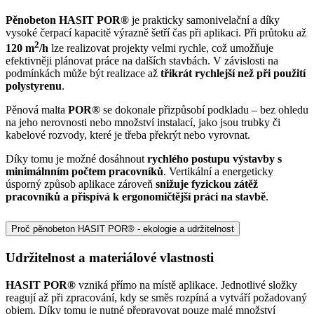
Pěnobeton HASIT POR®
je prakticky samonivelační a díky
vysoké čerpací kapacitě výrazně šetří čas při aplikaci. Při průtoku až
2
120 m
/h
lze realizovat projekty velmi rychle, což umožňuje
efektivněji plánovat práce na dalších stavbách. V závislosti na
podmínkách může být realizace až
třikrát rychlejší než při použití
polystyrenu
.
Pěnová malta
POR®
se dokonale přizpůsobí podkladu – bez ohledu
na jeho nerovnosti nebo množství instalací, jako jsou trubky či
kabelové rozvody, které je třeba překrýt nebo vyrovnat.
Díky tomu je možné dosáhnout
rychlého postupu výstavby s
minimálnním počtem pracovníků
. Vertikální a energeticky
úsporný způsob aplikace zároveň
snižuje fyzickou zátěž
pracovníků a přispívá k ergonomičtější práci na stavbě
.
Proč pěnobeton HASIT POR® - ekologie a udržitelnost
Udržitelnost a materiálové vlastnosti
HASIT POR®
vzniká přímo na místě aplikace. Jednotlivé složky
reagují až při zpracování, kdy se směs rozpíná a vytváří požadovaný
objem. Díky tomu je nutné přepravovat pouze malé množství