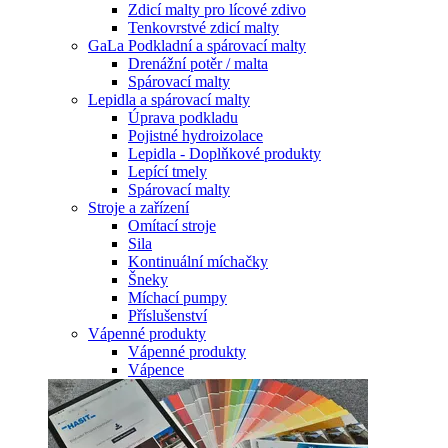
Zdicí malty pro lícové zdivo
Tenkovrstvé zdicí malty
GaLa Podkladní a spárovací malty
Drenážní potěr / malta
Spárovací malty
Lepidla a spárovací malty
Úprava podkladu
Pojistné hydroizolace
Lepidla - Doplňkové produkty
Lepící tmely
Spárovací malty
Stroje a zařízení
Omítací stroje
Sila
Kontinuální míchačky
Šneky
Míchací pumpy
Příslušenství
Vápenné produkty
Vápenné produkty
Vápence