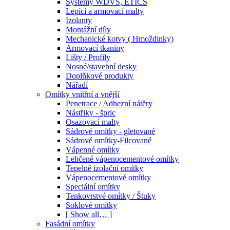
Systémy WDVS, ETICS
Lepící a armovací malty
Izolanty
Montážní díly
Mechanické kotvy ( Hmoždinky)
Armovací tkaniny
Lišty / Profily
Nosné/stavební desky
Doplňkové produkty
Nářadí
Omítky vnitřní a vnější
Penetrace / Adhezní nátěry
Nástřiky - špric
Osazovací malty
Sádrové omítky - gletované
Sádrové omítky-Filcované
Vápenné omítky
Lehčené vápenocementové omítky
Tepelně izolační omítky
Vápenocementové omítky
Speciální omítky
Tenkovrstvé omítky / Štuky
Soklové omítky
[ Show all… ]
Fasádní omítky