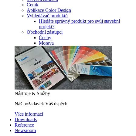
Ceník
Aplikace Color Design
Vyhledávač produktů
Hledáte správný produkt pro svůj stavební
projekt?
Obchodní zástupci
Čechy
Morava
Nástroje & Služby
Náš požadavek Váš úspěch
Více informací
Downloads
Reference
Newsroom