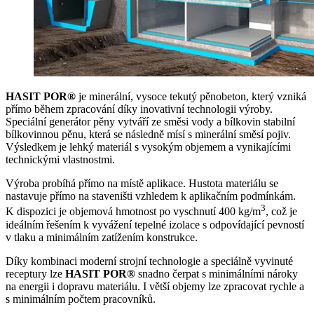
HASIT POR®
je minerální, vysoce tekutý pěnobeton, který vzniká
přímo během zpracování díky inovativní technologii výroby.
Speciální generátor pěny vytváří ze směsi vody a bílkovin stabilní
bílkovinnou pěnu, která se následně mísí s minerální směsí pojiv.
Výsledkem je lehký materiál s vysokým objemem a vynikajícími
technickými vlastnostmi.
Výroba probíhá přímo na místě aplikace. Hustota materiálu se
nastavuje přímo na staveništi vzhledem k aplikačním podmínkám.
3
K dispozici je objemová hmotnost po vyschnutí 400 kg/m
, což je
ideálním řešením k vyvážení tepelné izolace s odpovídající pevností
v tlaku a minimálním zatížením konstrukce.
Díky kombinaci moderní strojní technologie a speciálně vyvinuté
receptury lze
HASIT POR®
snadno čerpat s minimálními nároky
na energii i dopravu materiálu. I větší objemy lze zpracovat rychle a
s minimálním počtem pracovníků.