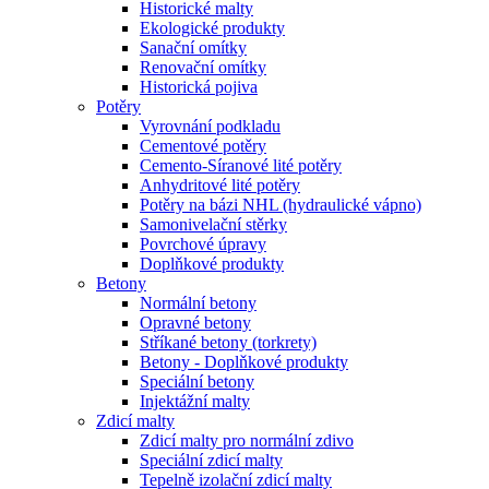
Historické malty
Ekologické produkty
Sanační omítky
Renovační omítky
Historická pojiva
Potěry
Vyrovnání podkladu
Cementové potěry
Cemento-Síranové lité potěry
Anhydritové lité potěry
Potěry na bázi NHL (hydraulické vápno)
Samonivelační stěrky
Povrchové úpravy
Doplňkové produkty
Betony
Normální betony
Opravné betony
Stříkané betony (torkrety)
Betony - Doplňkové produkty
Speciální betony
Injektážní malty
Zdicí malty
Zdicí malty pro normální zdivo
Speciální zdicí malty
Tepelně izolační zdicí malty