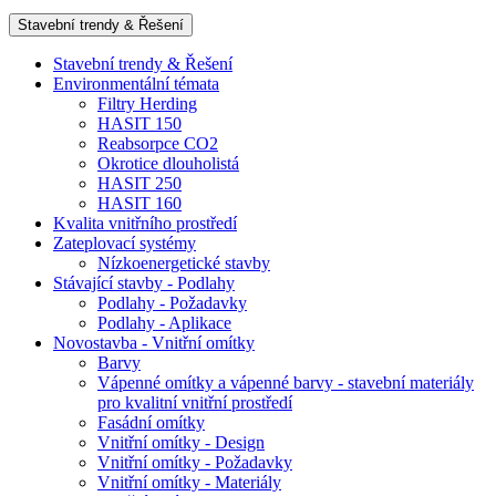
Stavební trendy & Řešení
Stavební trendy & Řešení
Environmentální témata
Filtry Herding
HASIT 150
Reabsorpce CO2
Okrotice dlouholistá
HASIT 250
HASIT 160
Kvalita vnitřního prostředí
Zateplovací systémy
Nízkoenergetické stavby
Stávající stavby - Podlahy
Podlahy - Požadavky
Podlahy - Aplikace
Novostavba - Vnitřní omítky
Barvy
Vápenné omítky a vápenné barvy - stavební materiály
pro kvalitní vnitřní prostředí
Fasádní omítky
Vnitřní omítky - Design
Vnitřní omítky - Požadavky
Vnitřní omítky - Materiály