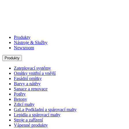
Produkty
Nástroje & Služby
Newsroom
Produkty
Zateplovací systémy
Omítky vnitřní a vnější
Fasádní omítky
Barvy a nátěry
Sanace a renovace
Potěry
Betony
Zdicí malty
GaLa Podkladní a spárovací malty
Lepidla a spárovací malty
Stroje a zařízení
Vápenné produkty