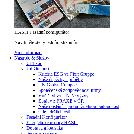
HASIT Fasádní konfigurátor
Navrhněte stěny jedním kliknutím
Více informací
Nástroje & Služby
UFI kód
Udržitelnost
Kritéria ESG ve Fixit Gruppe
Naše úspěchy - příběhy
UN Global Compact
Společenská zodpovědnost firmy
Vnější vlivy – Naše výzvy
Zprávy z PRAXE v ČR
Naše poslání – pro udržitelnou budoucnost
Cíle udržitelnosti
Fasádní Konfigurátor
Energetické úspory HASIT
Doprava a logistika
Servis a zařízení