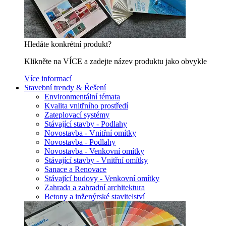
Hledáte konkrétní produkt?
Klikněte na VÍCE a zadejte název produktu jako obvykle
Více informací
Stavební trendy & Řešení
Environmentální témata
Kvalita vnitřního prostředí
Zateplovací systémy
Stávající stavby - Podlahy
Novostavba - Vnitřní omítky
Novostavba - Podlahy
Novostavba - Venkovní omítky
Stávající stavby - Vnitřní omítky
Sanace a Renovace
Stávající budovy - Venkovní omítky
Zahrada a zahradní architektura
Betony a inženýrské stavitelství