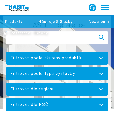
Produkty
Nástroje & Služby
Newsroom
HASIT – Reference
Home
Reference
Betony
Filtrovat podle skupiny produktů
Filtrovat podle typu výstavby
Filtrovat dle regionu
Filtrovat dle PSČ
22 Reference