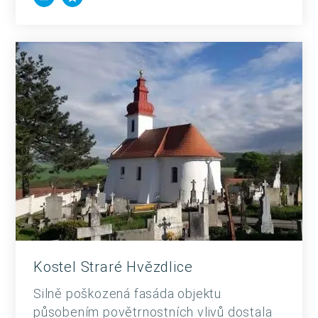
Kostel Straré Hvězdlice
Silně poškozená fasáda objektu
působením povětrnostních vlivů dostala