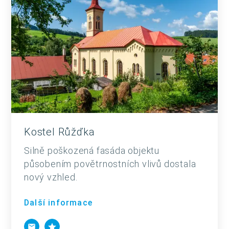
Kostel Růžďka
Silně poškozená fasáda objektu
působením povětrnostních vlivů dostala
nový vzhled.
Další informace