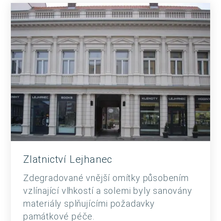
Zlatnictví Lejhanec
Zdegradované vnější omítky působením
vzlínající vlhkostí a solemi byly sanovány
materiály splňujícími požadavky
památkové péče.